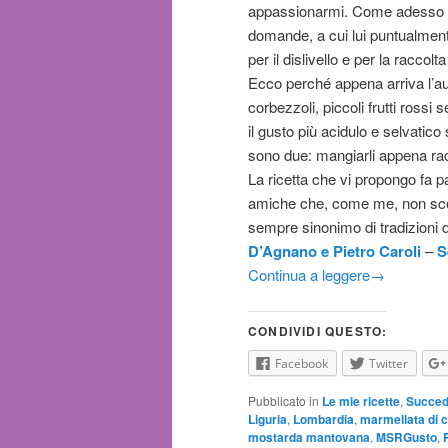
appassionarmi. Come adesso ero
domande, a cui lui puntualmen
per il dislivello e per la raccolt
Ecco perché appena arriva l’au
corbezzoli, piccoli frutti rossi
il gusto più acidulo e selvatico 
sono due: mangiarli appena racc
La ricetta che vi propongo fa p
amiche che, come me, non scolle
sempre sinonimo di tradizioni d
D’Agnano e Pietro Caroli
–
S
Continua a leggere
→
CONDIVIDI QUESTO:
Facebook
Twitter
Pubblicato in
Le mie ricette
,
Succede
Liguria
,
Lombardia
,
marmellata di c
mostarda mantovana
,
MSRGusto
,