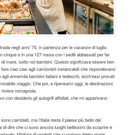
strada negli anni ’70, in partenza per le vacanze di luglio.
in cinque e in una 127 rossa con i sedili abbassati per far
se di mare, sotto noi bambini. Questo significava essere ben
e fare ciao ciao agli camionisti instancabili che rispondevano
 agli ennemila bambini italiani e tedeschi, anch’essi provati
rminabile viaggio. Che poi, a ripensarci oggi, le destinazioni
 riviera romagnola.
 con desiderio gli autogrill affollati, che mi apparivano
sono cambiati, ma l’Italia resta il paese più bello del
di dire che ci sono ancora luoghi bellissimi da scoprire e
rlando. Migliaia di prodotti che si portano dietro storie