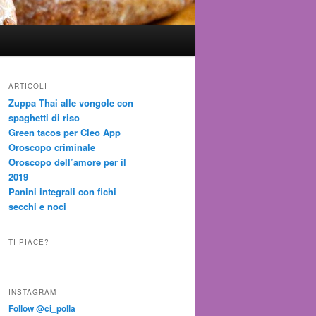
ARTICOLI
Zuppa Thai alle vongole con
spaghetti di riso
Green tacos per Cleo App
Oroscopo criminale
Oroscopo dell’amore per il
2019
Panini integrali con fichi
secchi e noci
TI PIACE?
INSTAGRAM
Follow @ci_polla