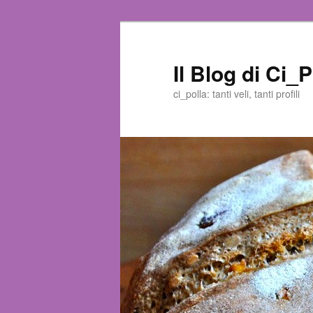
Il Blog di Ci_P
ci_polla: tanti veli, tanti profili