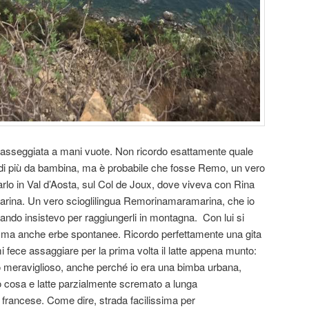
asseggiata a mani vuote. Non ricordo esattamente quale
 di più da bambina, ma è probabile che fosse Remo, un vero
lo in Val d’Aosta, sul Col de Joux, dove viveva con Rina
e Marina. Un vero scioglilingua Remorinamaramarina, che io
ando insistevo per raggiungerli in montagna. Con lui si
ghi, ma anche erbe spontanee. Ricordo perfettamente una gita
 fece assaggiare per la prima volta il latte appena munto:
o meraviglioso, anche perché io era una bimba urbana,
so cosa e latte parzialmente scremato a lunga
francese. Come dire, strada facilissima per