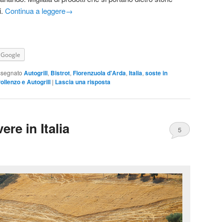
i.
Continua a leggere
→
Google
ssegnato
Autogrill
,
Bistrot
,
Fiorenzuola d'Arda
,
Italia
,
soste in
ollenzo e Autogrill
|
Lascia una risposta
vere in Italia
5