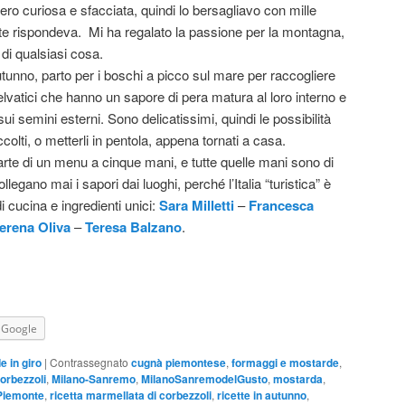
 curiosa e sfacciata, quindi lo bersagliavo con mille
te rispondeva. Mi ha regalato la passione per la montagna,
a di qualsiasi cosa.
tunno, parto per i boschi a picco sul mare per raccogliere
 selvatici che hanno un sapore di pera matura al loro interno e
sui semini esterni. Sono delicatissimi, quindi le possibilità
olti, o metterli in pentola, appena tornati a casa.
arte di un menu a cinque mani, e tutte quelle mani sono di
gano mai i sapori dai luoghi, perché l’Italia “turistica” è
i cucina e ingredienti unici:
Sara Milletti
–
Francesca
erena Oliva
–
Teresa Balzano
.
Google
 in giro
|
Contrassegnato
cugnà piemontese
,
formaggi e mostarde
,
orbezzoli
,
Milano-Sanremo
,
MilanoSanremodelGusto
,
mostarda
,
Piemonte
,
ricetta marmellata di corbezzoli
,
ricette in autunno
,