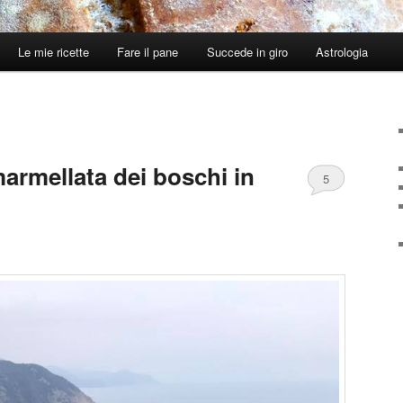
Le mie ricette
Fare il pane
Succede in giro
Astrologia
armellata dei boschi in
5