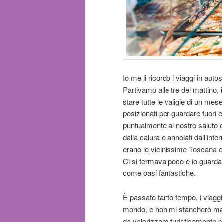
Io me li ricordo i viaggi in auto
Partivamo alle tre del mattino, 
stare tutte le valigie di un me
posizionati per guardare fuori 
puntualmente al nostro saluto e
dalla calura e annoiati dall’inte
erano le vicinissime Toscana e
Ci si fermava poco e io guardavo
come oasi fantastiche.
È passato tanto tempo, i viaggi 
mondo, e non mi stancherò mai 
da valorizzare turisticamente pa