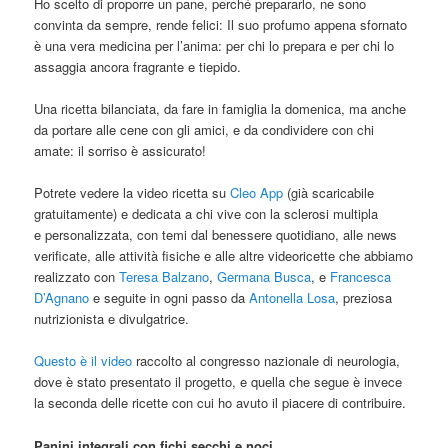
Ho scelto di proporre un pane, perché prepararlo, ne sono
convinta da sempre, rende felici: Il suo profumo appena sfornato
è una vera medicina per l’anima: per chi lo prepara e per chi lo
assaggia ancora fragrante e tiepido.
Una ricetta bilanciata, da fare in famiglia la domenica, ma anche
da portare alle cene con gli amici, e da condividere con chi
amate: il sorriso è assicurato!
Potrete vedere la video ricetta su
Cleo App
(già scaricabile
gratuitamente) e dedicata a chi vive con la sclerosi multipla
e personalizzata, con temi dal benessere quotidiano, alle news
verificate, alle attività fisiche e alle altre videoricette che abbiamo
realizzato con
Teresa Balzano
,
Germana Busca
, e
Francesca
D’Agnano
e seguite in ogni passo da
Antonella Losa
, preziosa
nutrizionista e divulgatrice.
Questo è il video
raccolto al congresso nazionale di neurologia,
dove è stato presentato il progetto, e quella che segue è invece
la seconda delle ricette con cui ho avuto il piacere di contribuire.
Panini integrali con fichi secchi e noci