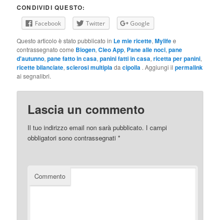
CONDIVIDI QUESTO:
Facebook
Twitter
Google
Questo articolo è stato pubblicato in
Le mie ricette
,
Mylife
e
contrassegnato come
Biogen
,
Cleo App
,
Pane alle noci
,
pane
d'autunno
,
pane fatto in casa
,
panini fatti in casa
,
ricetta per panini
,
ricette bilanciate
,
sclerosi multipla
da
cipolla
. Aggiungi il
permalink
ai segnalibri.
Lascia un commento
Il tuo indirizzo email non sarà pubblicato.
I campi
obbligatori sono contrassegnati
*
Commento