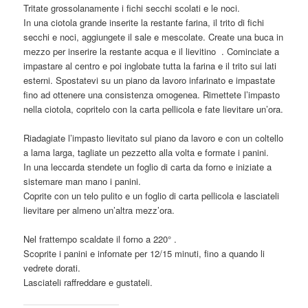
Tritate grossolanamente i fichi secchi scolati e le noci.
In una ciotola grande inserite la restante farina, il trito di fichi
secchi e noci, aggiungete il sale e mescolate. Create una buca in
mezzo per inserire la restante acqua e il lievitino . Cominciate a
impastare al centro e poi inglobate tutta la farina e il trito sui lati
esterni. Spostatevi su un piano da lavoro infarinato e impastate
fino ad ottenere una consistenza omogenea. Rimettete l’impasto
nella ciotola, copritelo con la carta pellicola e fate lievitare un’ora.
Riadagiate l’impasto lievitato sul piano da lavoro e con un coltello
a lama larga, tagliate un pezzetto alla volta e formate i panini.
In una leccarda stendete un foglio di carta da forno e iniziate a
sistemare man mano i panini.
Coprite con un telo pulito e un foglio di carta pellicola e lasciateli
lievitare per almeno un’altra mezz’ora.
Nel frattempo scaldate il forno a 220° .
Scoprite i panini e infornate per 12/15 minuti, fino a quando li
vedrete dorati.
Lasciateli raffreddare e gustateli.