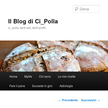
Cerca
Il Blog di Ci_Polla
ci_polla: tanti veli, tanti profili
Menù
Home
Mylife
Chi sono
Le mie ricette
Vai
principale
Fare il pane
Succede in giro
Astrologia
al
contenuto
Navigazione
←
Precedente
Successivi
→
articolo
principale