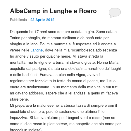
AlbaCamp in Langhe e Roero
Pubblicato il
28 Aprile 2012
Da quando ho 17 anni sono sempre andata in giro. Sono nata a
Torino per sbaglio, da mamma siciliana e da papà nato per
sbaglio a Milano. Poi mia mamma si è risposata ed è andata a
vivere nelle
Langhe
, dove nella mia rocambolesca adolescenza
ho anche vissuto per qualche mese. Mi stava stretta la
mentalità, ma le vigne e la terra mi stavano giuste. Nonna Maria,
acquisita dal patrigno, è stata una dolcissima narratrice dei luoghi
e delle tradizioni. Fumava la pipa nella vigna, aveva il
regolamentare fazzoletto in testa da nonna di paese, ma il suo
cuore era rivoluzionario. In un momento della mia vita in cui tutti
mi davano addosso, sapere che a lei andassi a genio mi faceva
stare bene.
Mi preparava la maionese nella stessa tazza di sempre e con il
cucchiaio di sempre, perché sosteneva che altrimenti le
impazziva. Si faceva aiutare per i bagnèt verd e rosso (non so
come si dice rosso in piemontese, ma sospetto che sia come per
broccoli in inglese).