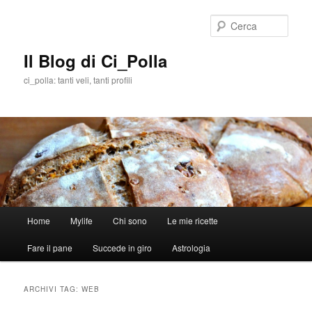
Cerca
Il Blog di Ci_Polla
ci_polla: tanti veli, tanti profili
Menù
Home
Mylife
Chi sono
Le mie ricette
Vai
Vai
principale
Fare il pane
Succede in giro
Astrologia
al
al
contenuto
contenuto
ARCHIVI TAG:
WEB
principale
secondario