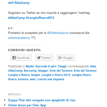
dell’AlbaCamp
Seguiteci su Twitter se non riuscite a raggiungerci: hashtag
#AlbaCamp
#LangheRoero2012
p.s.
Portatevi le scarpette per la
#Stilettinpiazza
(nonsaicos’èla
stilettoacademy
??)
CONDIVIDI QUESTO:
Facebook
Twitter
Google
Pubblicato in
Mylife
,
Succede in giro
,
Viaggi
|
Contrassegnato
Alba
,
AlbaCamp
,
Barcamp
,
blogger
,
Ente del Turismo
,
Ente del Turismo
Langhe e Roero
,
langhe
,
Langhe e Roero 2012
,
Langhe Roero
,
Roero
,
turismo
,
web
|
Lascia una risposta
ARTICOLI
Zuppa Thai alle vongole con spaghetti di riso
Green tacos per Cleo App