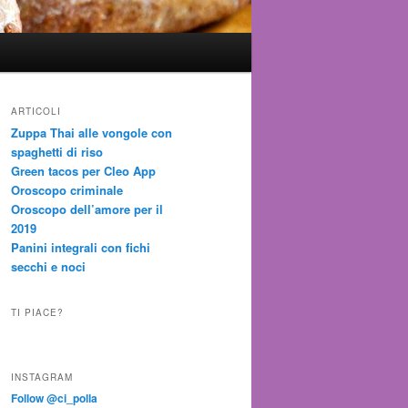
ARTICOLI
Zuppa Thai alle vongole con
spaghetti di riso
Green tacos per Cleo App
Oroscopo criminale
Oroscopo dell’amore per il
2019
Panini integrali con fichi
secchi e noci
TI PIACE?
INSTAGRAM
Follow @ci_polla