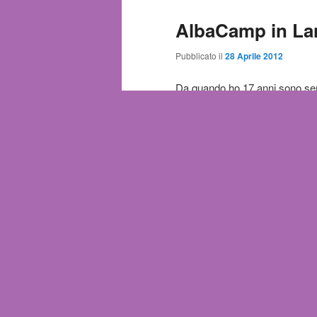
AlbaCamp in La
Pubblicato il
28 Aprile 2012
Da quando ho 17 anni sono semp
mamma siciliana e da papà nat
andata a vivere nelle
Langhe
, 
vissuto per qualche mese. Mi st
giuste. Nonna Maria, acquisita 
delle tradizioni. Fumava la pipa
nonna di paese, ma il suo cuore
mi davano addosso, sapere che
Mi preparava la maionese nella
perché sosteneva che altriment
(non so come si dice rosso in
inglese).
Certo che lo amo questo territor
l’Italia e amo viaggiare. Non i