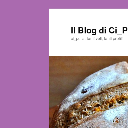
Il Blog di Ci_P
ci_polla: tanti veli, tanti profili