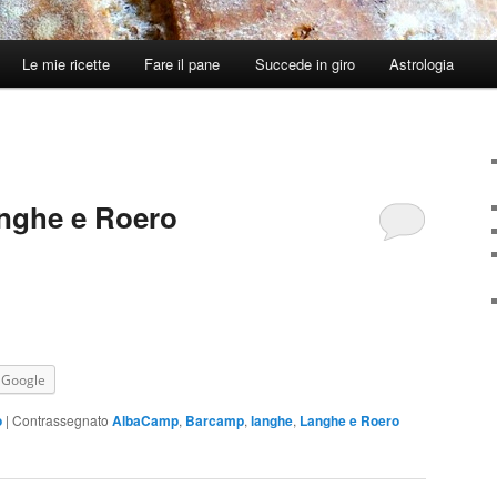
Le mie ricette
Fare il pane
Succede in giro
Astrologia
nghe e Roero
Google
o
|
Contrassegnato
AlbaCamp
,
Barcamp
,
langhe
,
Langhe e Roero