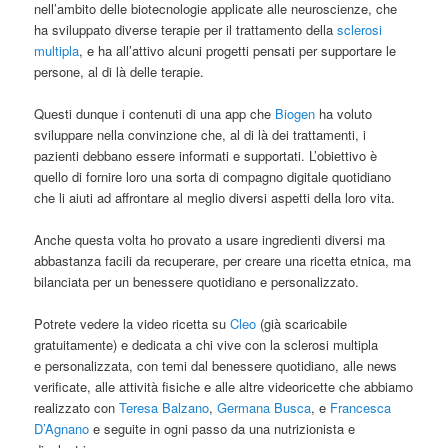
nell’ambito delle biotecnologie applicate alle neuroscienze, che
ha sviluppato diverse terapie per il trattamento della
sclerosi
multipla
, e ha all’attivo alcuni progetti pensati per supportare le
persone, al di là delle terapie.
Questi dunque i contenuti di una app che
Biogen
ha voluto
sviluppare nella convinzione che, al di là dei trattamenti, i
pazienti debbano essere informati e supportati. L’obiettivo è
quello di fornire loro una sorta di compagno digitale quotidiano
che li aiuti ad affrontare al meglio diversi aspetti della loro vita.
Anche questa volta ho provato a usare ingredienti diversi ma
abbastanza facili da recuperare, per creare una ricetta etnica, ma
bilanciata per un benessere quotidiano e personalizzato.
Potrete vedere la video ricetta su
Cleo
(già scaricabile
gratuitamente) e dedicata a chi vive con la sclerosi multipla
e personalizzata, con temi dal benessere quotidiano, alle news
verificate, alle attività fisiche e alle altre videoricette che abbiamo
realizzato con
Teresa Balzano
,
Germana Busca
, e
Francesca
D’Agnano
e seguite in ogni passo da una nutrizionista e