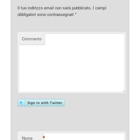
Il tuo indirizzo email non sarà pubblicato.
I campi
obbligatori sono contrassegnati
*
Commento
*
Nome