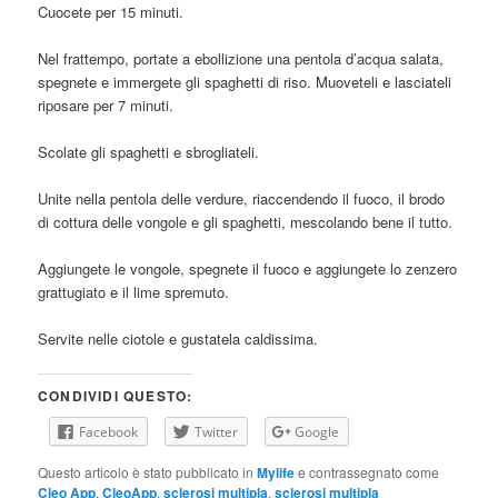
Cuocete per 15 minuti.
Nel frattempo, portate a ebollizione una pentola d’acqua salata,
spegnete e immergete gli spaghetti di riso. Muoveteli e lasciateli
riposare per 7 minuti.
Scolate gli spaghetti e sbrogliateli.
Unite nella pentola delle verdure, riaccendendo il fuoco, il brodo
di cottura delle vongole e gli spaghetti, mescolando bene il tutto.
Aggiungete le vongole, spegnete il fuoco e aggiungete lo zenzero
grattugiato e il lime spremuto.
Servite nelle ciotole e gustatela caldissima.
CONDIVIDI QUESTO:
Facebook
Twitter
Google
Questo articolo è stato pubblicato in
Mylife
e contrassegnato come
Cleo App
,
CleoApp
,
sclerosi multipla
,
sclerosi multipla