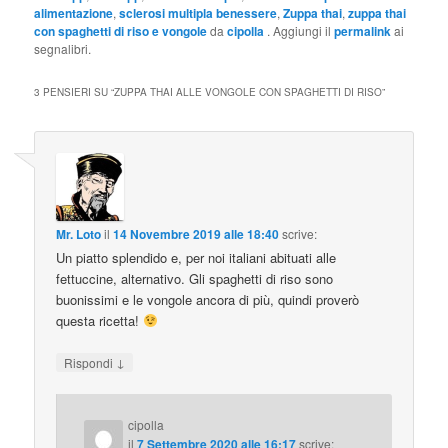
alimentazione
,
sclerosi multipla benessere
,
Zuppa thai
,
zuppa thai
con spaghetti di riso e vongole
da
cipolla
. Aggiungi il
permalink
ai
segnalibri.
3 PENSIERI SU “
ZUPPA THAI ALLE VONGOLE CON SPAGHETTI DI RISO
”
Mr. Loto
il
14 Novembre 2019 alle 18:40
scrive:
Un piatto splendido e, per noi italiani abituati alle
fettuccine, alternativo. Gli spaghetti di riso sono
buonissimi e le vongole ancora di più, quindi proverò
questa ricetta!
↓
Rispondi
cipolla
il
7 Settembre 2020 alle 16:17
scrive: