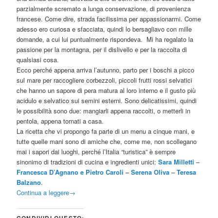
parzialmente scremato a lunga conservazione, di provenienza
francese. Come dire, strada facilissima per appassionarmi. Come
adesso ero curiosa e sfacciata, quindi lo bersagliavo con mille
domande, a cui lui puntualmente rispondeva. Mi ha regalato la
passione per la montagna, per il dislivello e per la raccolta di
qualsiasi cosa.
Ecco perché appena arriva l’autunno, parto per i boschi a picco
sul mare per raccogliere corbezzoli, piccoli frutti rossi selvatici
che hanno un sapore di pera matura al loro interno e il gusto più
acidulo e selvatico sui semini esterni. Sono delicatissimi, quindi
le possibilità sono due: mangiarli appena raccolti, o metterli in
pentola, appena tornati a casa.
La ricetta che vi propongo fa parte di un menu a cinque mani, e
tutte quelle mani sono di amiche che, come me, non scollegano
mai i sapori dai luoghi, perché l’Italia “turistica” è sempre
sinonimo di tradizioni di cucina e ingredienti unici:
Sara Milletti
–
Francesca D’Agnano e Pietro Caroli
–
Serena Oliva
–
Teresa
Balzano
.
Continua a leggere
→
CONDIVIDI QUESTO: