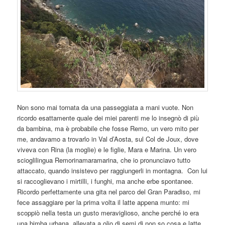
Non sono mai tornata da una passeggiata a mani vuote. Non
ricordo esattamente quale dei miei parenti me lo insegnò di più
da bambina, ma è probabile che fosse Remo, un vero mito per
me, andavamo a trovarlo in Val d’Aosta, sul Col de Joux, dove
viveva con Rina (la moglie) e le figlie, Mara e Marina. Un vero
scioglilingua Remorinamaramarina, che io pronunciavo tutto
attaccato, quando insistevo per raggiungerli in montagna. Con lui
si raccoglievano i mirtilli, i funghi, ma anche erbe spontanee.
Ricordo perfettamente una gita nel parco del Gran Paradiso, mi
fece assaggiare per la prima volta il latte appena munto: mi
scoppiò nella testa un gusto meraviglioso, anche perché io era
una bimba urbana, allevata a olio di semi di non so cosa e latte