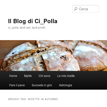
Cerca
Il Blog di Ci_Polla
ci_polla: tanti veli, tanti profili
Menù
Home
Mylife
Chi sono
Le mie ricette
Vai
Vai
principale
Fare il pane
Succede in giro
Astrologia
al
al
contenuto
contenuto
ARCHIVI TAG:
RICETTE IN AUTUNNO
principale
secondario