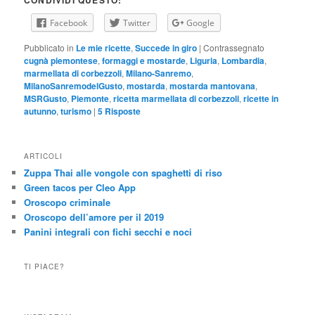
Facebook
Twitter
Google
Pubblicato in
Le mie ricette
,
Succede in giro
|
Contrassegnato
cugnà piemontese
,
formaggi e mostarde
,
Liguria
,
Lombardia
,
marmellata di corbezzoli
,
Milano-Sanremo
,
MilanoSanremodelGusto
,
mostarda
,
mostarda mantovana
,
MSRGusto
,
Piemonte
,
ricetta marmellata di corbezzoli
,
ricette in
autunno
,
turismo
|
5
Risposte
ARTICOLI
Zuppa Thai alle vongole con spaghetti di riso
Green tacos per Cleo App
Oroscopo criminale
Oroscopo dell’amore per il 2019
Panini integrali con fichi secchi e noci
TI PIACE?