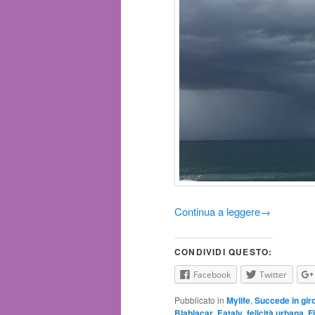
Continua a leggere
→
CONDIVIDI QUESTO:
Facebook
Twitter
Pubblicato in
Mylife
,
Succede in gir
Blablacar
,
Eataly
,
felicità urbana
,
F