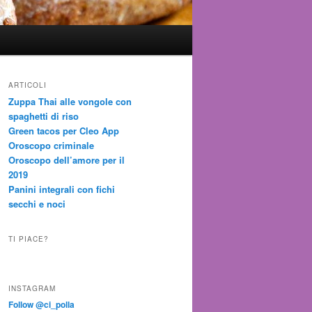
ARTICOLI
Zuppa Thai alle vongole con
spaghetti di riso
Green tacos per Cleo App
Oroscopo criminale
Oroscopo dell’amore per il
2019
Panini integrali con fichi
secchi e noci
TI PIACE?
INSTAGRAM
Follow @ci_polla