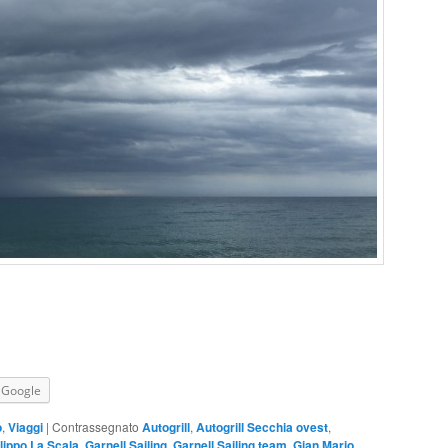
Google
o
,
Viaggi
|
Contrassegnato
Autogrill
,
Autogrill Secchia ovest
,
ilippo La Scala
,
Garnell Sailing
,
Garnell Sailing team
,
Gian Mario