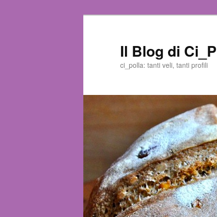
Il Blog di Ci_P
ci_polla: tanti veli, tanti profili