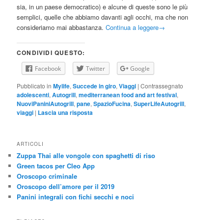
sia, in un paese democratico) e alcune di queste sono le più
semplici, quelle che abbiamo davanti agli occhi, ma che non
consideriamo mai abbastanza.
Continua a leggere
→
CONDIVIDI QUESTO:
Facebook
Twitter
Google
Pubblicato in
Mylife
,
Succede in giro
,
Viaggi
|
Contrassegnato
adolescenti
,
Autogrill
,
mediterranean food and art festival
,
NuoviPaniniAutogrill
,
pane
,
SpazioFucina
,
SuperLifeAutogrill
,
viaggi
|
Lascia una risposta
ARTICOLI
Zuppa Thai alle vongole con spaghetti di riso
Green tacos per Cleo App
Oroscopo criminale
Oroscopo dell’amore per il 2019
Panini integrali con fichi secchi e noci