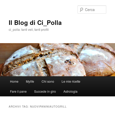
Cerca
Il Blog di Ci_Polla
ci_polla: tanti veli, tanti profili
Menù
Home
Mylife
Chi sono
Le mie ricette
Vai
Vai
principale
Fare il pane
Succede in giro
Astrologia
al
al
contenuto
contenuto
ARCHIVI TAG:
NUOVIPANINIAUTOGRILL
principale
secondario