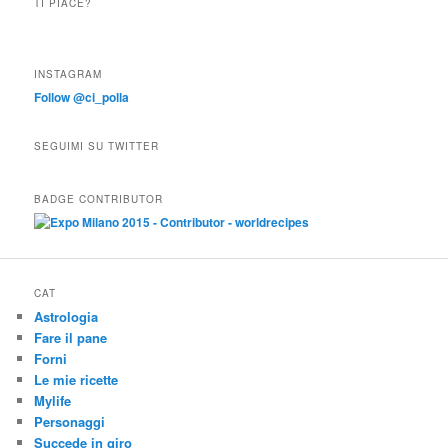
TI PIACE?
INSTAGRAM
Follow @ci_polla
SEGUIMI SU TWITTER
BADGE CONTRIBUTOR
CAT
Astrologia
Fare il pane
Forni
Le mie ricette
Mylife
Personaggi
Succede in giro