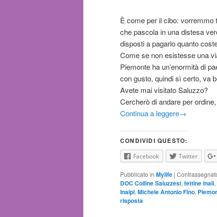
È come per il cibo: vorremmo t
che pascola in una distesa ve
disposti a pagarlo quanto cos
Come se non esistesse una via
Piemonte ha un’enormità di paes
con gusto, quindi sì certo, va 
Avete mai visitato Saluzzo?
Cercherò di andare per ordine
Continua a leggere
→
CONDIVIDI QUESTO:
Facebook
Twitter
Pubblicato in
Mylife
|
Contrassegnat
DOC Colline Saluzzesi
,
fettine inali
,
Inalpi
,
Michele Antonio Fino
,
Piemo
risposta