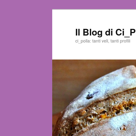
Il Blog di Ci_P
ci_polla: tanti veli, tanti profili