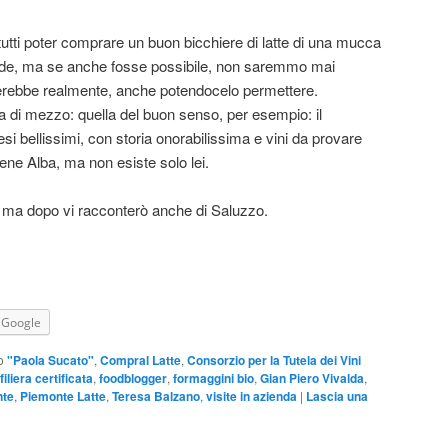
utti poter comprare un buon bicchiere di latte di una mucca
rde, ma se anche fosse possibile, non saremmo mai
terebbe realmente, anche potendocelo permettere.
 di mezzo: quella del buon senso, per esempio: il
i bellissimi, con storia onorabilissima e vini da provare
bene Alba, ma non esiste solo lei.
, ma dopo vi racconterò anche di Saluzzo.
Google
o
"Paola Sucato"
,
Compral Latte
,
Consorzio per la Tutela dei Vini
filiera certificata
,
foodblogger
,
formaggini bio
,
Gian Piero Vivalda
,
nte
,
Piemonte Latte
,
Teresa Balzano
,
visite in azienda
|
Lascia una