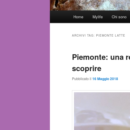
Menù
Home
Mylife
Chi sono
Vai
Vai
principale
al
al
ARCHIVI TAG:
PIEMONTE LATTE
contenuto
contenuto
Piemonte: una r
principale
secondario
scoprire
Pubblicato il
16 Maggio 2018