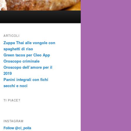
ARTICOLI
Zuppa Thai alle vongole con
spaghetti di riso
Green tacos per Cleo App
Oroscopo criminale
Oroscopo dell’amore per il
2019
Panini integrali con fichi
secchi e noci
TI PIACE?
INSTAGRAM
Follow @ci_polla