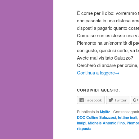
È come per il cibo: vorremmo t
che pascola in una distesa ve
disposti a pagarlo quanto cos
Come se non esistesse una via
Piemonte ha un’enormità di paes
con gusto, quindi sì certo, va 
Avete mai visitato Saluzzo?
Cercherò di andare per ordine
Continua a leggere
→
CONDIVIDI QUESTO:
Facebook
Twitter
Pubblicato in
Mylife
|
Contrassegnat
DOC Colline Saluzzesi
,
fettine inali
,
Inalpi
,
Michele Antonio Fino
,
Piemo
risposta