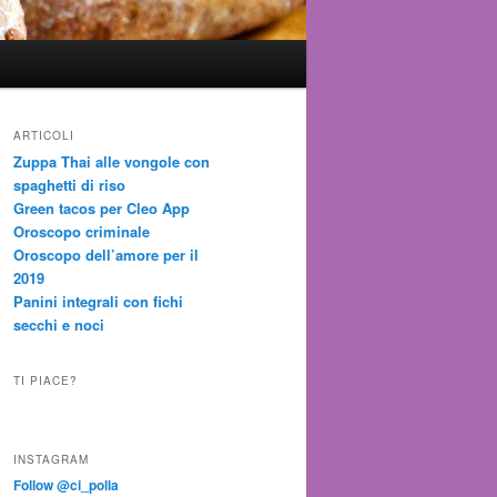
ARTICOLI
Zuppa Thai alle vongole con
spaghetti di riso
Green tacos per Cleo App
Oroscopo criminale
Oroscopo dell’amore per il
2019
Panini integrali con fichi
secchi e noci
TI PIACE?
INSTAGRAM
Follow @ci_polla