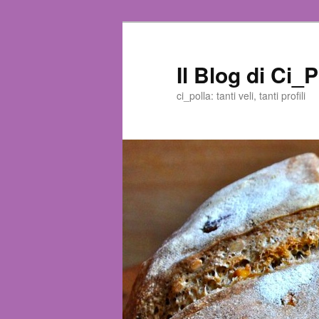
Il Blog di Ci_P
ci_polla: tanti veli, tanti profili