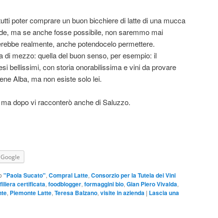
utti poter comprare un buon bicchiere di latte di una mucca
rde, ma se anche fosse possibile, non saremmo mai
terebbe realmente, anche potendocelo permettere.
 di mezzo: quella del buon senso, per esempio: il
i bellissimi, con storia onorabilissima e vini da provare
bene Alba, ma non esiste solo lei.
, ma dopo vi racconterò anche di Saluzzo.
Google
o
"Paola Sucato"
,
Compral Latte
,
Consorzio per la Tutela dei Vini
filiera certificata
,
foodblogger
,
formaggini bio
,
Gian Piero Vivalda
,
nte
,
Piemonte Latte
,
Teresa Balzano
,
visite in azienda
|
Lascia una