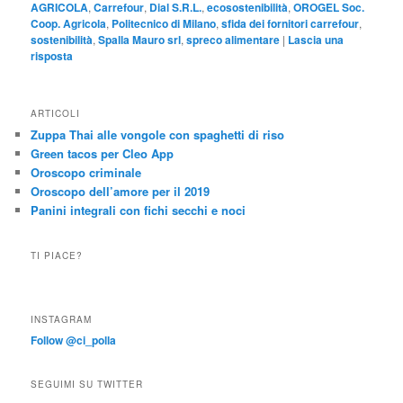
AGRICOLA
,
Carrefour
,
Dial S.R.L.
,
ecosostenibilità
,
OROGEL Soc.
Coop. Agricola
,
Politecnico di Milano
,
sfida dei fornitori carrefour
,
sostenibilità
,
Spalla Mauro srl
,
spreco alimentare
|
Lascia una
risposta
ARTICOLI
Zuppa Thai alle vongole con spaghetti di riso
Green tacos per Cleo App
Oroscopo criminale
Oroscopo dell’amore per il 2019
Panini integrali con fichi secchi e noci
TI PIACE?
INSTAGRAM
Follow @ci_polla
SEGUIMI SU TWITTER