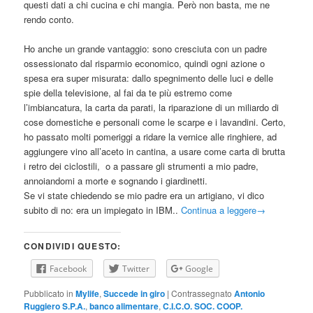
questi dati a chi cucina e chi mangia. Però non basta, me ne
rendo conto.
Ho anche un grande vantaggio: sono cresciuta con un padre
ossessionato dal risparmio economico, quindi ogni azione o
spesa era super misurata: dallo spegnimento delle luci e delle
spie della televisione, al fai da te più estremo come
l’imbiancatura, la carta da parati, la riparazione di un miliardo di
cose domestiche e personali come le scarpe e i lavandini. Certo,
ho passato molti pomeriggi a ridare la vernice alle ringhiere, ad
aggiungere vino all’aceto in cantina, a usare come carta di brutta
i retro dei ciclostili, o a passare gli strumenti a mio padre,
annoiandomi a morte e sognando i giardinetti.
Se vi state chiedendo se mio padre era un artigiano, vi dico
subito di no: era un impiegato in IBM..
Continua a leggere
→
CONDIVIDI QUESTO:
Facebook
Twitter
Google
Pubblicato in
Mylife
,
Succede in giro
|
Contrassegnato
Antonio
Ruggiero S.P.A.
,
banco alimentare
,
C.I.C.O. SOC. COOP.