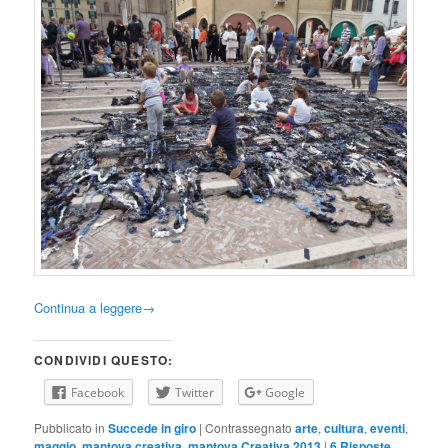
Continua a leggere
→
CONDIVIDI QUESTO:
Facebook
Twitter
Google
Pubblicato in
Succede in giro
|
Contrassegnato
arte
,
cultura
,
eventi
,
maggio
,
mantova creativa
,
mantova Creativa 2013
|
6
Risposte