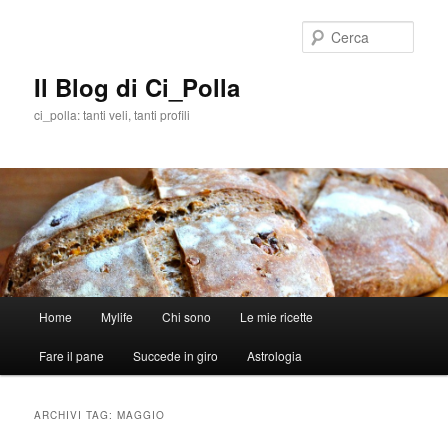
Cerca
Il Blog di Ci_Polla
ci_polla: tanti veli, tanti profili
Menù
Home
Mylife
Chi sono
Le mie ricette
Vai
Vai
principale
Fare il pane
Succede in giro
Astrologia
al
al
contenuto
contenuto
ARCHIVI TAG:
MAGGIO
principale
secondario