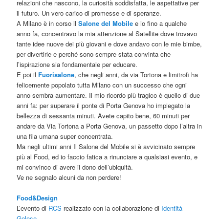
relazioni che nascono, la curiosità soddisfatta, le aspettative per
il futuro. Un vero carico di promesse e di speranze.
A Milano è in corso il
Salone del Mobile
e io fino a qualche
anno fa, concentravo la mia attenzione al Satellite dove trovavo
tante idee nuove dei più giovani e dove andavo con le mie bimbe,
per divertirle e perché sono sempre stata convinta che
l’ispirazione sia fondamentale per educare.
E poi il
Fuorisalone
, che negli anni, da via Tortona e limitrofi ha
felicemente popolato tutta Milano con un successo che ogni
anno sembra aumentare. Il mio ricordo più tragico è quello di due
anni fa: per superare il ponte di Porta Genova ho impiegato la
bellezza di sessanta minuti. Avete capito bene, 60 minuti per
andare da Via Tortona a Porta Genova, un passetto dopo l’altra in
una fila umana super concentrata.
Ma negli ultimi anni Il Salone del Mobile si è avvicinato sempre
più al Food, ed io faccio fatica a rinunciare a qualsiasi evento, e
mi convinco di avere il dono dell’ubiquità.
Ve ne segnalo alcuni da non perdere!
Food&Design
L’evento di
RCS
realizzato con la collaborazione di
Identità
Golose