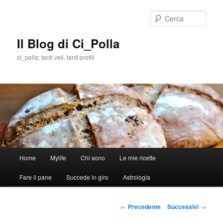
Cerca
Il Blog di Ci_Polla
ci_polla: tanti veli, tanti profili
Menù
Home
Mylife
Chi sono
Le mie ricette
Vai
principale
Fare il pane
Succede in giro
Astrologia
al
contenuto
Navigazione
←
Precedente
Successivi
→
articolo
principale