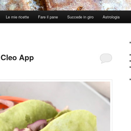
Le mie ricette
Fare il pane
Succede in giro
Astrologia
 Cleo App