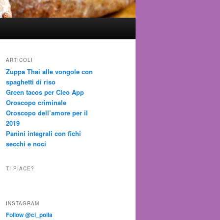
ARTICOLI
Zuppa Thai alle vongole con
spaghetti di riso
Green tacos per Cleo App
Oroscopo criminale
Oroscopo dell’amore per il
2019
Panini integrali con fichi
secchi e noci
TI PIACE?
INSTAGRAM
Follow @ci_polla