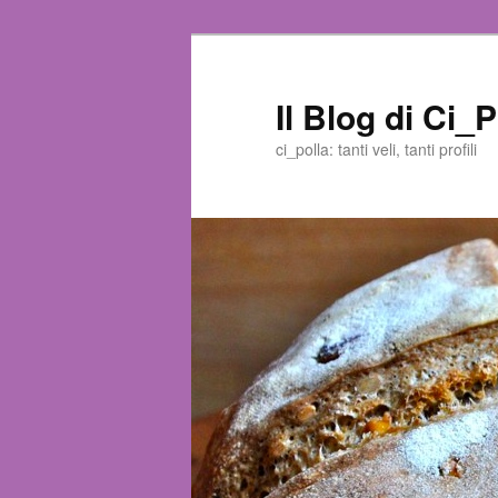
Il Blog di Ci_P
ci_polla: tanti veli, tanti profili