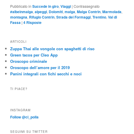
Pubblicato in
Succede in giro
,
Viaggi
|
Contrassegnato
#albeinmalga
,
alpeggi
,
Dolomiti
,
malga
,
Malga Contrin
,
Marmolada
,
montagna
,
Rifugio Contrin
,
Strada dei Formaggi
,
Trentino
,
Val di
Fassa
|
4
Risposte
ARTICOLI
Zuppa Thai alle vongole con spaghetti di riso
Green tacos per Cleo App
Oroscopo criminale
Oroscopo dell’amore per il 2019
Panini integrali con fichi secchi e noci
TI PIACE?
INSTAGRAM
Follow @ci_polla
SEGUIMI SU TWITTER