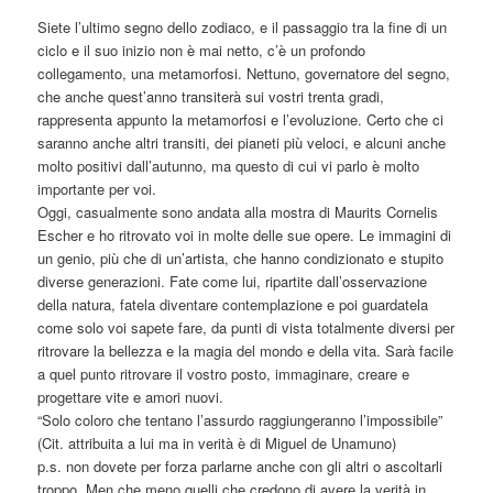
Siete l’ultimo segno dello zodiaco, e il passaggio tra la fine di un
ciclo e il suo inizio non è mai netto, c’è un profondo
collegamento, una metamorfosi. Nettuno, governatore del segno,
che anche quest’anno transiterà sui vostri trenta gradi,
rappresenta appunto la metamorfosi e l’evoluzione. Certo che ci
saranno anche altri transiti, dei pianeti più veloci, e alcuni anche
molto positivi dall’autunno, ma questo di cui vi parlo
è molto
importante per voi.
Oggi, casualmente sono andata alla mostra di Maurits Cornelis
Escher e ho ritrovato voi in molte delle sue opere. Le immagini di
un genio, più che di un’artista, che hanno condizionato e stupito
diverse generazioni. Fate come lui, ripartite dall’osservazione
della natura, fatela diventare contemplazione e poi guardatela
come solo voi sapete fare, da punti di vista totalmente diversi per
ritrovare la bellezza e la magia del mondo e della vita. Sarà facile
a quel punto ritrovare il vostro posto, immaginare, creare e
progettare vite e amori nuovi.
“Solo coloro che tentano l’assurdo raggiungeranno l’impossibile”
(Cit. attribuita a lui ma in verità è di Miguel de Unamuno)
p.s. non dovete per forza parlarne anche con gli altri o ascoltarli
troppo. Men che meno quelli che credono di avere la verità in