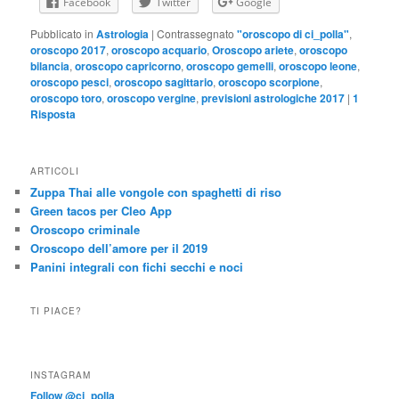
Facebook
Twitter
Google
Pubblicato in
Astrologia
|
Contrassegnato
"oroscopo di ci_polla"
,
oroscopo 2017
,
oroscopo acquario
,
Oroscopo ariete
,
oroscopo
bilancia
,
oroscopo capricorno
,
oroscopo gemelli
,
oroscopo leone
,
oroscopo pesci
,
oroscopo sagittario
,
oroscopo scorpione
,
oroscopo toro
,
oroscopo vergine
,
previsioni astrologiche 2017
|
1
Risposta
ARTICOLI
Zuppa Thai alle vongole con spaghetti di riso
Green tacos per Cleo App
Oroscopo criminale
Oroscopo dell’amore per il 2019
Panini integrali con fichi secchi e noci
TI PIACE?
INSTAGRAM
Follow @ci_polla