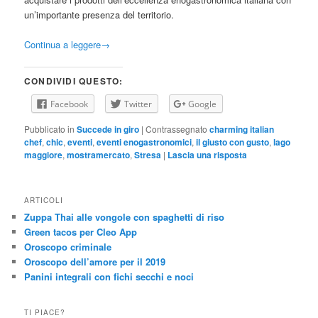
un’importante presenza del territorio.
Continua a leggere
→
CONDIVIDI QUESTO:
Facebook
Twitter
Google
Pubblicato in
Succede in giro
|
Contrassegnato
charming italian
chef
,
chic
,
eventi
,
eventi enogastronomici
,
il giusto con gusto
,
lago
maggiore
,
mostramercato
,
Stresa
|
Lascia una risposta
ARTICOLI
Zuppa Thai alle vongole con spaghetti di riso
Green tacos per Cleo App
Oroscopo criminale
Oroscopo dell’amore per il 2019
Panini integrali con fichi secchi e noci
TI PIACE?