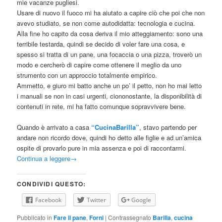
mie vacanze pugliesi.
Usare di nuovo il fuoco mi ha aiutato a capire ciò che poi che non
avevo studiato, se non come autodidatta: tecnologia e cucina.
Alla fine ho capito da cosa deriva il mio atteggiamento: sono una
terribile testarda, quindi se decido di voler fare una cosa, e
spesso si tratta di un pane, una focaccia o una pizza, troverò un
modo e cercherò di capire come ottenere il meglio da uno
strumento con un approccio totalmente empirico.
Ammetto, e giuro mi batto anche un po’ il petto, non ho mai letto
i manuali se non in casi urgenti, ciononostante, la disponibilità di
contenuti in rete, mi ha fatto comunque sopravvivere bene.
Quando è arrivato a casa
“CucinaBarilla”
, stavo partendo per
andare non ricordo dove, quindi ho detto alle figlie e ad un’amica
ospite di provarlo pure in mia assenza e poi di raccontarmi.
Continua a leggere
→
CONDIVIDI QUESTO:
Facebook
Twitter
Google
Pubblicato in
Fare il pane
,
Forni
|
Contrassegnato
Barilla
,
cucina