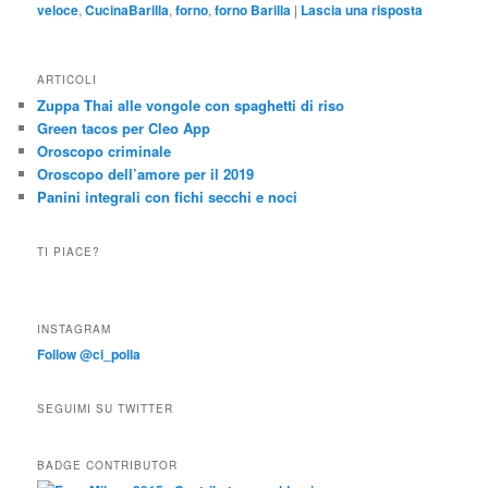
veloce
,
CucinaBarilla
,
forno
,
forno Barilla
|
Lascia una risposta
ARTICOLI
Zuppa Thai alle vongole con spaghetti di riso
Green tacos per Cleo App
Oroscopo criminale
Oroscopo dell’amore per il 2019
Panini integrali con fichi secchi e noci
TI PIACE?
INSTAGRAM
Follow @ci_polla
SEGUIMI SU TWITTER
BADGE CONTRIBUTOR