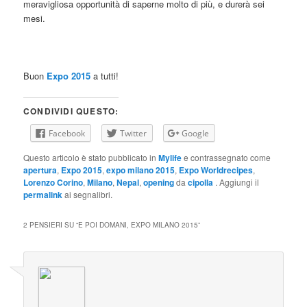
meravigliosa opportunità di saperne molto di più, e durerà sei
mesi.
Buon
Expo 2015
a tutti!
CONDIVIDI QUESTO:
Facebook
Twitter
Google
Questo articolo è stato pubblicato in
Mylife
e contrassegnato come
apertura
,
Expo 2015
,
expo milano 2015
,
Expo Worldrecipes
,
Lorenzo Corino
,
Milano
,
Nepal
,
opening
da
cipolla
. Aggiungi il
permalink
ai segnalibri.
2 PENSIERI SU “
E POI DOMANI, EXPO MILANO 2015
”