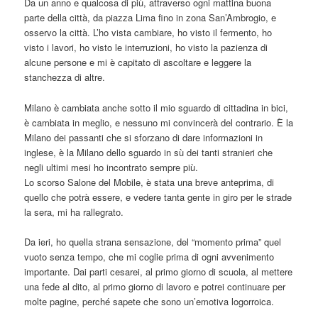
Da un anno e qualcosa di più, attraverso ogni mattina buona
parte della città, da piazza Lima fino in zona San’Ambrogio, e
osservo la città. L’ho vista cambiare, ho visto il fermento, ho
visto i lavori, ho visto le interruzioni, ho visto la pazienza di
alcune persone e mi è capitato di ascoltare e leggere la
stanchezza di altre.
Milano è cambiata anche sotto il mio sguardo di cittadina in bici,
è cambiata in meglio, e nessuno mi convincerà del contrario. È la
Milano dei passanti che si sforzano di dare informazioni in
inglese, è la Milano dello sguardo in sù dei tanti stranieri che
negli ultimi mesi ho incontrato sempre più.
Lo scorso Salone del Mobile, è stata una breve anteprima, di
quello che potrà essere, e vedere tanta gente in giro per le strade
la sera, mi ha rallegrato.
Da ieri, ho quella strana sensazione, del “momento prima” quel
vuoto senza tempo, che mi coglie prima di ogni avvenimento
importante. Dai parti cesarei, al primo giorno di scuola, al mettere
una fede al dito, al primo giorno di lavoro e potrei continuare per
molte pagine, perché sapete che sono un’emotiva logorroica.