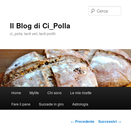
Cerca
Il Blog di Ci_Polla
ci_polla: tanti veli, tanti profili
Menù
Home
Mylife
Chi sono
Le mie ricette
Vai
principale
Fare il pane
Succede in giro
Astrologia
al
contenuto
Navigazione
←
Precedente
Successivi
→
articolo
principale