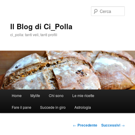
Cerca
Il Blog di Ci_Polla
ci_polla: tanti veli, tanti profili
Menù
Home
Mylife
Chi sono
Le mie ricette
Vai
principale
Fare il pane
Succede in giro
Astrologia
al
contenuto
Navigazione
←
Precedente
Successivi
→
articolo
principale