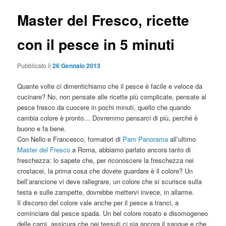
Master del Fresco, ricette
con il pesce in 5 minuti
Pubblicato il
26 Gennaio 2013
Quante volte ci dimentichiamo che il pesce è facile e veloce da
cucinare? No, non pensate alle ricette più complicate, pensate al
pesce fresco da cuocere in pochi minuti, quello che quando
cambia colore è pronto… Dovremmo pensarci di più, perché è
buono e fa bene.
Con Nello e Francesco, formatori di
Pam Panorama
all’ultimo
Master del Fresco
a Roma, abbiamo parlato ancora tanto di
freschezza: lo sapete che, per riconoscere la freschezza nei
crostacei, la prima cosa che dovete guardare è il colore? Un
bell’arancione vi deve rallegrare, un colore che si scurisce sulla
testa e sulle zampette, dovrebbe mettervi invece, in allarme.
Il discorso del colore vale anche per il pesce a tranci, a
cominciare dal pesce spada. Un bel colore rosato e disomogeneo
delle carni, assicura che nei tessuti ci sia ancora il sangue e che