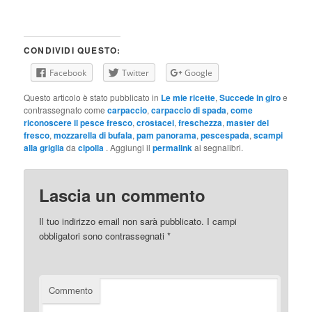
CONDIVIDI QUESTO:
Facebook
Twitter
Google
Questo articolo è stato pubblicato in
Le mie ricette
,
Succede in giro
e
contrassegnato come
carpaccio
,
carpaccio di spada
,
come
riconoscere il pesce fresco
,
crostacei
,
freschezza
,
master del
fresco
,
mozzarella di bufala
,
pam panorama
,
pescespada
,
scampi
alla griglia
da
cipolla
. Aggiungi il
permalink
ai segnalibri.
Lascia un commento
Il tuo indirizzo email non sarà pubblicato.
I campi
obbligatori sono contrassegnati
*
Commento