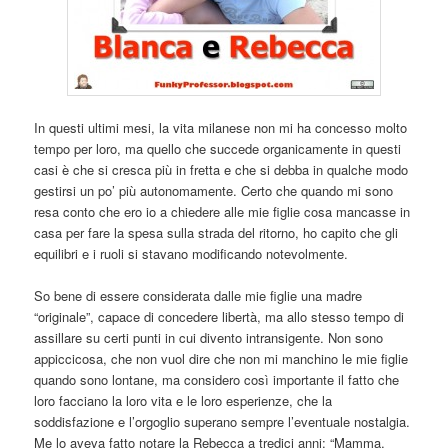
In questi ultimi mesi, la vita milanese non mi ha concesso molto
tempo per loro, ma quello che succede organicamente in questi
casi è che si cresca più in fretta e che si debba in qualche modo
gestirsi un po’ più autonomamente. Certo che quando mi sono
resa conto che ero io a chiedere alle mie figlie cosa mancasse in
casa per fare la spesa sulla strada del ritorno, ho capito che gli
equilibri e i ruoli si stavano modificando notevolmente.
So bene di essere considerata dalle mie figlie una madre
“originale”, capace di concedere libertà, ma allo stesso tempo di
assillare su certi punti in cui divento intransigente. Non sono
appiccicosa, che non vuol dire che non mi manchino le mie figlie
quando sono lontane, ma considero così importante il fatto che
loro facciano la loro vita e le loro esperienze, che la
soddisfazione e l’orgoglio superano sempre l’eventuale nostalgia.
Me lo aveva fatto notare la Rebecca a tredici anni: “Mamma,