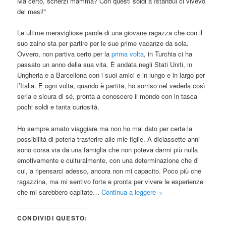
Ma certo, scherzi mamma? Con questi soldi a Istanbul ci vivevo
dei mesi!”
Le ultime meravigliose parole di una giovane ragazza che con il
suo zaino sta per partire per le sue prime vacanze da sola.
Ovvero, non partiva certo per la
prima volta
, in Turchia ci ha
passato un anno della sua vita. È andata negli Stati Uniti, in
Ungheria e a Barcellona con i suoi amici e in lungo e in largo per
l’Italia. E ogni volta, quando è partita, ho sorriso nel vederla così
seria e sicura di sé, pronta a conoscere il mondo con in tasca
pochi soldi e tanta curiosità.
Ho sempre amato viaggiare ma non ho mai dato per certa la
possibilità di poterla trasferire alle mie figlie. A diciassette anni
sono corsa via da una famiglia che non poteva darmi più nulla
emotivamente e culturalmente, con una determinazione che di
cui, a ripensarci adesso, ancora non mi capacito. Poco più che
ragazzina, ma mi sentivo forte e pronta per vivere le esperienze
che mi sarebbero capitate…
Continua a leggere
→
CONDIVIDI QUESTO: