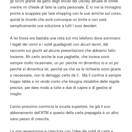
gli occhi grandi da gatto degli stivali del Disney attuale di Shrek
mentre mi chiede di farle la carta personale. E io me la immagino
pronta a scappare per fare shopping con le sue amiche sul corso,
quindi le ricordo che avrà comunque un limite e non sarà
semplicemente una soluzione a tutti i suoi desideri.
A lei finora era bastata una nota sul mio telefono dove sommavo
i regali dei nonni e i soldi guadagnati con alcuni lavori, dal
racconto sui giochi ad alcune presentazioni che abbiamo fatto
insieme. Ah certo anche le sue paghette, che invece sono
sempre molto incasinate, un po’ perché mi dimentico io e un po’
perché si dimentica lei, perché sa che se le richieste sono giuste
e necessarie, non le detraggo certo da lì. Ma il confine è sempre
troppo labile e mi rendo conto che bisogna ristabilire delle regole
precise, per dare modo a tutte e due di capire e di gestire al
meglio.
L’anno prossimo comincia la scuola superiore, ha già il suo
abbonamento dell’ATM e questo della carta prepagata è un altro
sano passo di crescita.
La mia generazione è cresciuta con l’idea dei soldi di carta e