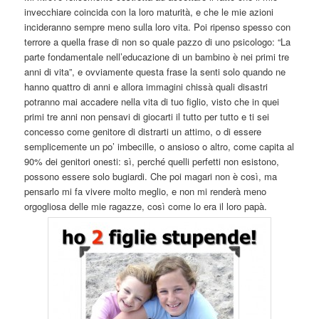
invecchiare coincida con la loro maturità, e che le mie azioni
incideranno sempre meno sulla loro vita. Poi ripenso spesso con
terrore a quella frase di non so quale pazzo di uno psicologo: “La
parte fondamentale nell’educazione di un bambino è nei primi tre
anni di vita”, e ovviamente questa frase la senti solo quando ne
hanno quattro di anni e allora immagini chissà quali disastri
potranno mai accadere nella vita di tuo figlio, visto che in quei
primi tre anni non pensavi di giocarti il tutto per tutto e ti sei
concesso come genitore di distrarti un attimo, o di essere
semplicemente un po’ imbecille, o ansioso o altro, come capita al
90% dei genitori onesti: sì, perché quelli perfetti non esistono,
possono essere solo bugiardi. Che poi magari non è così, ma
pensarlo mi fa vivere molto meglio, e non mi renderà meno
orgogliosa delle mie ragazze, così come lo era il loro papà.