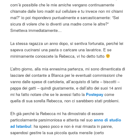
com’è possibile che le mie amiche vengano continuamente
chiamate dalle loro madri sul cellulare e tu invece non mi chiami
mai?” io poi rispondevo puntualmente e sarcasticamente: “Sei
sicura di volere che io diventi una madre come le altre?”
Smetteva immediatamente…
La stessa ragazza un anno dopo, si sentiva fortunata, perché lei
sapeva cucinarsi una pasta o caricare una lavatrice. E se
minimamente conoscete la Rebecca, vi ho detto tutto
L’altro giorno, alla mia ennesima partenza, mi sono dimenticata di
lasciare del contante a Blanca per le eventuali commissioni che
vanno dalle spese di cartoleria, all’acquisto di latte – biscotti –
pappa dei gatti – quindi giustamente, e dall’alto dei suoi 14 anni
mi ha fatto notare che se le avessi fatto la
Postepay
come
quella di sua sorella Rebecca, non ci sarebbero stati problemi.
Eh già perché la Rebecca mi ha dimostrato di essere
particolarmente parsimoniosa e attenta nel suo
anno di studio
ad Istanbul
: ha speso poco e non è mai rimasta in panne,
sapendosi gestire la sua piccola quota mensile (certo