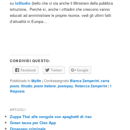
su
IoStudio
(bello che ci sia anche il Ministero della pubblica
istruzione, Perché sì, anche i cittadini che crescono vanno
educati ad amministrare le proprie risorse, vedi gli ultimi fatti
d’attualità in Europa…
CONDIVIDI QUESTO:
Facebook
Twitter
Google
Pubblicato in
Mylife
|
Contrassegnato
Blanca Zamperini
,
carta
posta
,
iStudio
,
poste italiane
,
postepay
,
Rebecca Zamperini
|
1
Risposta
ARTICOLI
Zuppa Thai alle vongole con spaghetti di riso
Green tacos per Cleo App
Oroscopo criminale