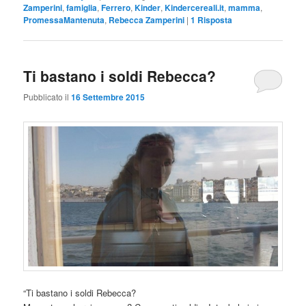
Zamperini
,
famiglia
,
Ferrero
,
Kinder
,
Kindercereali.it
,
mamma
,
PromessaMantenuta
,
Rebecca Zamperini
|
1
Risposta
Ti bastano i soldi Rebecca?
Pubblicato il
16 Settembre 2015
“Ti bastano i soldi Rebecca?