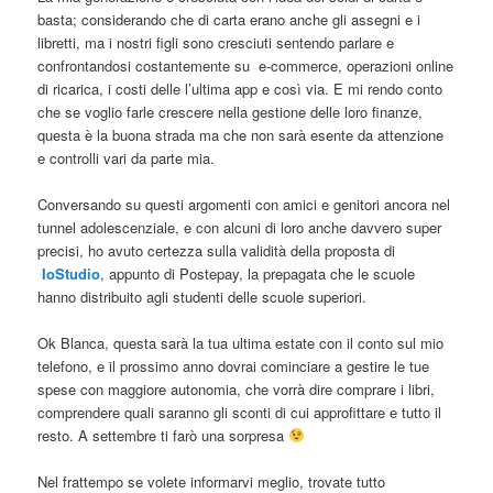
basta; considerando che di carta erano anche gli assegni e i
libretti, ma i nostri figli sono cresciuti sentendo parlare e
confrontandosi costantemente su e-commerce, operazioni online
di ricarica, i costi delle l’ultima app e così via. E mi rendo conto
che se voglio farle crescere nella gestione delle loro finanze,
questa è la buona strada ma che non sarà esente da attenzione
e controlli vari da parte mia.
Conversando su questi argomenti con amici e genitori ancora nel
tunnel adolescenziale, e con alcuni di loro anche davvero super
precisi, ho avuto certezza sulla validità della proposta di
IoStudio
, appunto di Postepay, la prepagata che le scuole
hanno distribuito agli studenti delle scuole superiori.
Ok Blanca, questa sarà la tua ultima estate con il conto sul mio
telefono, e il prossimo anno dovrai cominciare a gestire le tue
spese con maggiore autonomia, che vorrà dire comprare i libri,
comprendere quali saranno gli sconti di cui approfittare e tutto il
resto. A settembre ti farò una sorpresa
Nel frattempo se volete informarvi meglio, trovate tutto