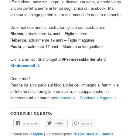
“Patti chiari, amicizia lunga”, si diceva una volta, e credo valga
ancora perfettamente ai tempi degli amici di Facebook. Ma
adesso vi spiego perché lo sto sostenendo in questo momento.
Da ormai due anni la nostra famiglia è composta così:
Blanca
, attualmente 14 anni – Figlia minore
Rebecca
, attualmente 19 anni – Figlia maggiore
Paola
, attualmente 47 anni – Madre e unico genitore
E ci siamo iscritti al progetto
#PromessaMantenuta
di
Kindercereali.it.
Come mai?
Perché da anni parlo sul blog anche dell’impegno al femminile
all’interno della famiglia e se capita, ci scappa anche un
intervento ad un barcamp/
momcamp
…
Continua a leggere
→
CONDIVIDI QUESTO:
Facebook
Twitter
Google
Pubblicato in
Mylife
|
Contrassegnato
"Paola Sucato"
,
Blanca