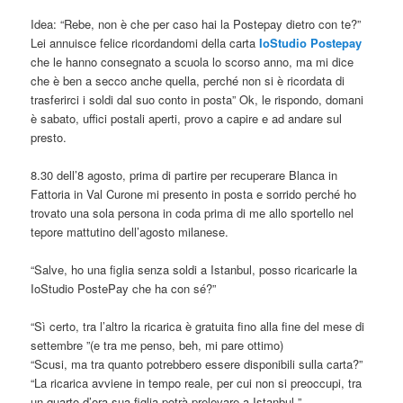
Idea: “Rebe, non è che per caso hai la Postepay dietro con te?”
Lei annuisce felice ricordandomi della carta
IoStudio Postepay
che le hanno consegnato a scuola lo scorso anno, ma mi dice
che è ben a secco anche quella, perché non si è ricordata di
trasferirci i soldi dal suo conto in posta” Ok, le rispondo, domani
è sabato, uffici postali aperti, provo a capire e ad andare sul
presto.
8.30 dell’8 agosto, prima di partire per recuperare Blanca in
Fattoria in Val Curone mi presento in posta e sorrido perché ho
trovato una sola persona in coda prima di me allo sportello nel
tepore mattutino dell’agosto milanese.
“Salve, ho una figlia senza soldi a Istanbul, posso ricaricarle la
IoStudio PostePay che ha con sé?”
“Sì certo, tra l’altro la ricarica è gratuita fino alla fine del mese di
settembre ”(e tra me penso, beh, mi pare ottimo)
“Scusi, ma tra quanto potrebbero essere disponibili sulla carta?”
“La ricarica avviene in tempo reale, per cui non si preoccupi, tra
un quarto d’ora sua figlia potrà prelevare a Istanbul ”