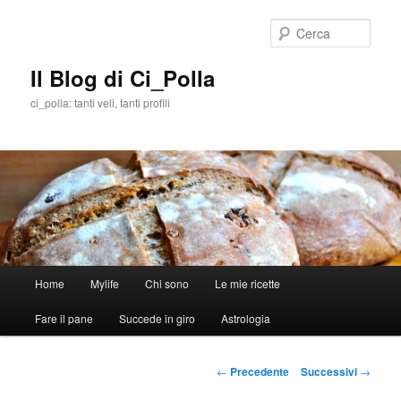
Cerca
Il Blog di Ci_Polla
ci_polla: tanti veli, tanti profili
Menù
Home
Mylife
Chi sono
Le mie ricette
Vai
principale
Fare il pane
Succede in giro
Astrologia
al
contenuto
Navigazione
←
Precedente
Successivi
→
articolo
principale