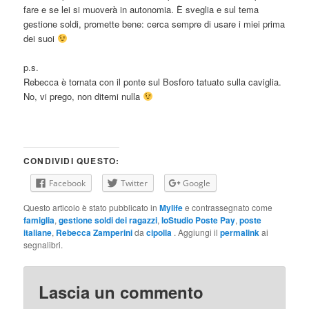
fare e se lei si muoverà in autonomia. È sveglia e sul tema
gestione soldi, promette bene: cerca sempre di usare i miei prima
dei suoi
p.s.
Rebecca è tornata con il ponte sul Bosforo tatuato sulla caviglia.
No, vi prego, non ditemi nulla
CONDIVIDI QUESTO:
Facebook
Twitter
Google
Questo articolo è stato pubblicato in
Mylife
e contrassegnato come
famiglia
,
gestione soldi dei ragazzi
,
IoStudio Poste Pay
,
poste
italiane
,
Rebecca Zamperini
da
cipolla
. Aggiungi il
permalink
ai
segnalibri.
Lascia un commento