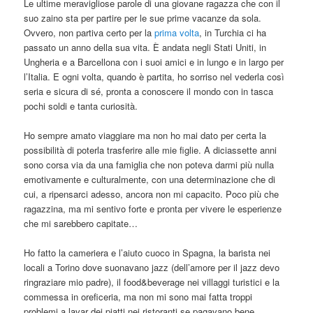
Le ultime meravigliose parole di una giovane ragazza che con il
suo zaino sta per partire per le sue prime vacanze da sola.
Ovvero, non partiva certo per la
prima volta
, in Turchia ci ha
passato un anno della sua vita. È andata negli Stati Uniti, in
Ungheria e a Barcellona con i suoi amici e in lungo e in largo per
l’Italia. E ogni volta, quando è partita, ho sorriso nel vederla così
seria e sicura di sé, pronta a conoscere il mondo con in tasca
pochi soldi e tanta curiosità.
Ho sempre amato viaggiare ma non ho mai dato per certa la
possibilità di poterla trasferire alle mie figlie. A diciassette anni
sono corsa via da una famiglia che non poteva darmi più nulla
emotivamente e culturalmente, con una determinazione che di
cui, a ripensarci adesso, ancora non mi capacito. Poco più che
ragazzina, ma mi sentivo forte e pronta per vivere le esperienze
che mi sarebbero capitate…
Ho fatto la cameriera e l’aiuto cuoco in Spagna, la barista nei
locali a Torino dove suonavano jazz (dell’amore per il jazz devo
ringraziare mio padre), il food&beverage nei villaggi turistici e la
commessa in oreficeria, ma non mi sono mai fatta troppi
problemi a lavar dei piatti nei ristoranti se pagavano bene.