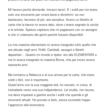
Mi facevo poche domande, trovavo lavori. E i soldi per me erano
solo uno strumento per vivere bene e divertirmi: se non
bastavano, lavoravo di più, era semplice. Avevo un libretto di
carta che la banca mi aveva dato, dove c’erano segnate le uscite
e le entrate. Spesso capitava che mi pagassero con un assegno
e che ci volessero dei giorni perché fossero disponibili.
La mia maestra elementare mi aveva insegnato tutto quello che
era attuale negli anni 70/80: Cambiali, assegni e libretti
depositari… Questo mi ricordo e ripeto: ero alle ELEMENTARI e
me lo aveva insegnato la maestra Bruna, che per inciso aveva
sessanta anni.
Ma torniamo a Rebecca e al suo amore per la carta, che siano
soldi o libri, non è importante.
Quest’anno con la sua maggiore età, ho cercato, in corsa, di
instradarla verso una sua indipendenza. Lei studia, non lavora,
ma deve imparare a gestire anche i soldi che spende e gli
strumenti attuali. Ho provato a farlo, senza scontarle troppo
l’approccio alla burocrazia.