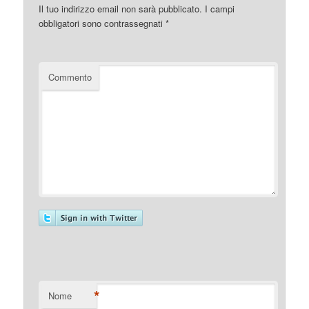
Il tuo indirizzo email non sarà pubblicato.
I campi
obbligatori sono contrassegnati
*
Commento
*
Nome