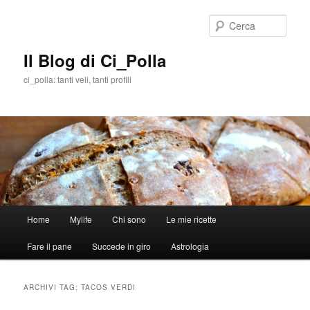
Cerca
Il Blog di Ci_Polla
ci_polla: tanti veli, tanti profili
Menù
Home
Mylife
Chi sono
Le mie ricette
Vai
Vai
principale
Fare il pane
Succede in giro
Astrologia
al
al
contenuto
contenuto
ARCHIVI TAG:
TACOS VERDI
principale
secondario