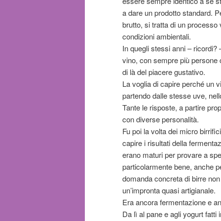
essere sempre identico a sé st
a dare un prodotto standard. Per
brutto, si tratta di un process
condizioni ambientali.
In quegli stessi anni – ricordi
vino, con sempre più persone c
di là del piacere gustativo.
La voglia di capire perché un 
partendo dalle stesse uve, nello
Tante le risposte, a partire pro
con diverse personalità.
Fu poi la volta dei micro birrif
capire i risultati della fermenta
erano maturi per provare a sper
particolarmente bene, anche pe
domanda concreta di birre non 
un’impronta quasi artigianale.
Era ancora fermentazione e an
Da lì al pane e agli yogurt fatti