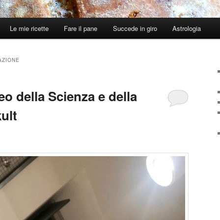
Le mie ricette
Fare il pane
Succede in giro
Astrologia
AZIONE
o della Scienza e della
ult