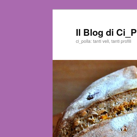
Il Blog di Ci_P
ci_polla: tanti veli, tanti profili