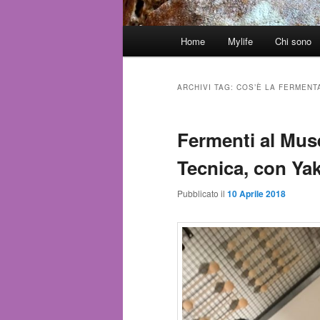
Menù
Home
Mylife
Chi sono
Vai
Vai
principale
al
al
ARCHIVI TAG:
COS’È LA FERMENT
contenuto
contenuto
Fermenti al Muse
principale
secondario
Tecnica, con Yak
Pubblicato il
10 Aprile 2018