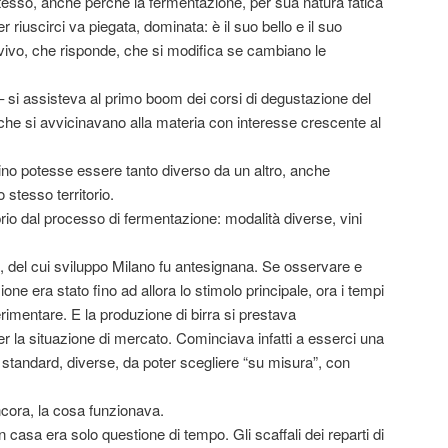
esso, anche perché la fermentazione, per sua natura fatica
 riuscirci va piegata, dominata: è il suo bello e il suo
o vivo, che risponde, che si modifica se cambiano le
? – si assisteva al primo boom dei corsi di degustazione del
he si avvicinavano alla materia con interesse crescente al
vino potesse essere tanto diverso da un altro, anche
 stesso territorio.
prio dal processo di fermentazione: modalità diverse, vini
ici, del cui sviluppo Milano fu antesignana. Se osservare e
zione era stato fino ad allora lo stimolo principale, ora i tempi
imentare. E la produzione di birra si prestava
r la situazione di mercato. Cominciava infatti a esserci una
standard, diverse, da poter scegliere “su misura”, con
cora, la cosa funzionava.
 in casa era solo questione di tempo. Gli scaffali dei reparti di