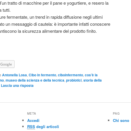
’un tratto di macchine per il pane e yogurtiere, e resero la
tutti.
ure fermentate, un trend in rapida diffusione negli ultimi
to un messaggio di cautela: è importante infatti conoscere
ntiscono la sicurezza alimentare del prodotto finito.
Google
o
Antonella Losa
,
Cibo in fermento
,
ciboinfermento
,
cos'è la
ano
,
museo della scienza e della tecnica
,
probiotici
,
storia della
|
Lascia una risposta
META
PAG
Accedi
Chi sono
RSS
degli articoli