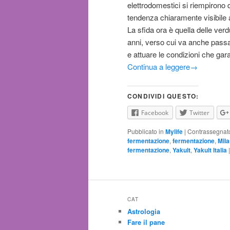
elettrodomestici si riempirono d
tendenza chiaramente visibile a 
La sfida ora è quella delle verd
anni, verso cui va anche passa
e attuare le condizioni che gara
Continua a leggere
→
CONDIVIDI QUESTO:
Facebook
Twitter
Pubblicato in
Mylife
|
Contrassegnat
fermentazione
,
fermentazione
,
Mil
fermentazione
,
Yakult
,
Yakult Italia
CAT
Astrologia
Fare il pane