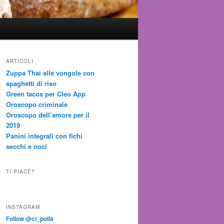
ARTICOLI
Zuppa Thai alle vongole con
spaghetti di riso
Green tacos per Cleo App
Oroscopo criminale
Oroscopo dell’amore per il
2019
Panini integrali con fichi
secchi e noci
TI PIACE?
INSTAGRAM
Follow @ci_polla