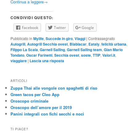
Continua a leggere
→
CONDIVIDI QUESTO:
Facebook
Twitter
Google
Pubblicato in
Mylife
,
Succede in giro
,
Viaggi
|
Contrassegnato
Autogrill
,
Autogrill Secchia ovest
,
Blablacar
,
Eataly
,
felicità urbana
,
Filippo La Scala
,
Garnell Sailing
,
Garnell Sailing team
,
Gian Mario
Tondato
,
Oscar Farinetti
,
Secchia ovest
,
soste
,
TTIP
,
Valori.it
,
viaggiare
|
Lascia una risposta
ARTICOLI
Zuppa Thai alle vongole con spaghetti di riso
Green tacos per Cleo App
Oroscopo criminale
Oroscopo dell’amore per il 2019
Panini integrali con fichi secchi e noci
TI PIACE?