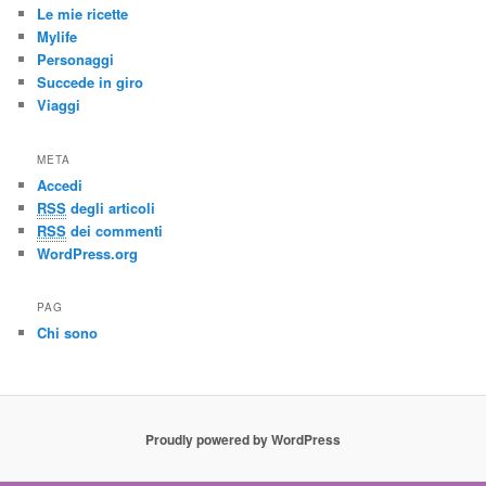
Le mie ricette
Mylife
Personaggi
Succede in giro
Viaggi
META
Accedi
RSS
degli articoli
RSS
dei commenti
WordPress.org
PAG
Chi sono
Proudly powered by WordPress