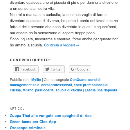
diventare qualcosa che ci piaccia di più e per dare una direzione
e un senso alla nostra vita.
Non mi è mancata la curiosità, la continua voglia di fare e
diventare qualcosa di diverso, ho perso il conto dei lavori che ho
fatto e delle persone che sono diventata in questi cinquant’anni,
ma ancora ho la sensazione di sapere troppo poco.
Sono inquieta, incostante e creativa, forse anche per questo non
ho amato la scuola.
Continua a leggere
→
CONDIVIDI QUESTO:
Facebook
Twitter
Google
Pubblicato in
Mylife
|
Contrassegnato
ConGusto
,
corsi di
management sala
,
corsi professionali
,
corsi professionali di
cucina
,
Milano
,
pasticceria
,
scuola di cucina
|
Lascia una risposta
ARTICOLI
Zuppa Thai alle vongole con spaghetti di riso
Green tacos per Cleo App
Oroscopo criminale