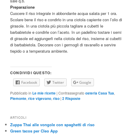
sale q.b.
Preparazione
Cuocere il riso integrale in abbondante acqua salata per 1 ora.
Scolare bene il riso e condirlo in una ciotola capiente con l’olio di
girasole. In una ciotola più piccola tagliare a cubetti le
barbabietole e condirle con l’aceto. In un padellino tostare i semi
di girasole ed aggiungerli nella ciotola del riso, insieme ai cubetti
di barbabietola. Decorare con i germogli di ravanello e servire
tiepido o a temperatura ambiente.
CONDIVIDI QUESTO:
Facebook
Twitter
Google
Pubblicato in
Le mie ricette
|
Contrassegnato
osteria Casa Tua
,
Piemonte
,
rice vigevano
,
riso
|
2
Risposte
ARTICOLI
Zuppa Thai alle vongole con spaghetti di riso
Green tacos per Cleo App