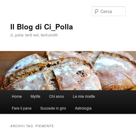
Cerca
Il Blog di Ci_Polla
ci_polla: tanti veli, tanti profili
Menù
Home
Mylife
Chi sono
Le mie ricette
Vai
Vai
principale
Fare il pane
Succede in giro
Astrologia
al
al
contenuto
contenuto
ARCHIVI TAG:
PIEMONTE
principale
secondario