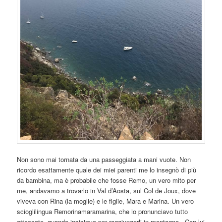
Non sono mai tornata da una passeggiata a mani vuote. Non
ricordo esattamente quale dei miei parenti me lo insegnò di più
da bambina, ma è probabile che fosse Remo, un vero mito per
me, andavamo a trovarlo in Val d’Aosta, sul Col de Joux, dove
viveva con Rina (la moglie) e le figlie, Mara e Marina. Un vero
scioglilingua Remorinamaramarina, che io pronunciavo tutto
attaccato, quando insistevo per raggiungerli in montagna. Con lui