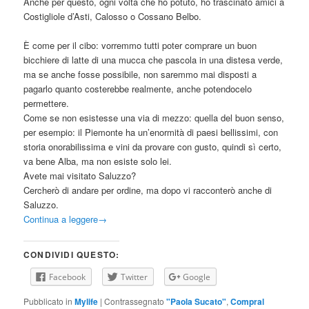
Anche per questo, ogni volta che ho potuto, ho trascinato amici a
Costigliole d’Asti, Calosso o Cossano Belbo.
È come per il cibo: vorremmo tutti poter comprare un buon
bicchiere di latte di una mucca che pascola in una distesa verde,
ma se anche fosse possibile, non saremmo mai disposti a
pagarlo quanto costerebbe realmente, anche potendocelo
permettere.
Come se non esistesse una via di mezzo: quella del buon senso,
per esempio: il Piemonte ha un’enormità di paesi bellissimi, con
storia onorabilissima e vini da provare con gusto, quindi sì certo,
va bene Alba, ma non esiste solo lei.
Avete mai visitato Saluzzo?
Cercherò di andare per ordine, ma dopo vi racconterò anche di
Saluzzo.
Continua a leggere
→
CONDIVIDI QUESTO:
Facebook
Twitter
Google
Pubblicato in
Mylife
|
Contrassegnato
"Paola Sucato"
,
Compral