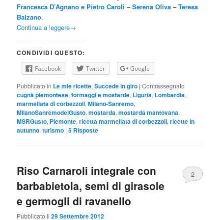
Francesca D’Agnano e Pietro Caroli
–
Serena Oliva
–
Teresa
Balzano
.
Continua a leggere
→
CONDIVIDI QUESTO:
Facebook
Twitter
Google
Pubblicato in
Le mie ricette
,
Succede in giro
|
Contrassegnato
cugnà piemontese
,
formaggi e mostarde
,
Liguria
,
Lombardia
,
marmellata di corbezzoli
,
Milano-Sanremo
,
MilanoSanremodelGusto
,
mostarda
,
mostarda mantovana
,
MSRGusto
,
Piemonte
,
ricetta marmellata di corbezzoli
,
ricette in
autunno
,
turismo
|
5
Risposte
Riso Carnaroli integrale con
2
barbabietola, semi di girasole
e germogli di ravanello
Pubblicato il
29 Settembre 2012