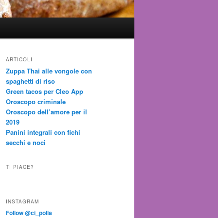
ARTICOLI
Zuppa Thai alle vongole con
spaghetti di riso
Green tacos per Cleo App
Oroscopo criminale
Oroscopo dell’amore per il
2019
Panini integrali con fichi
secchi e noci
TI PIACE?
INSTAGRAM
Follow @ci_polla