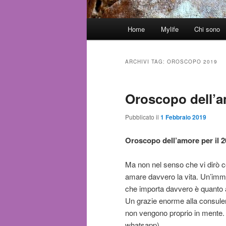
Menù
Home
Mylife
Chi sono
Vai
Vai
principale
al
al
ARCHIVI TAG:
OROSCOPO 2019
contenuto
contenuto
Oroscopo dell’a
principale
secondario
Pubblicato il
1 Febbraio 2019
Oroscopo dell’amore per il 
Ma non nel senso che vi dirò co
amare davvero la vita. Un’imma
che importa davvero è quanto
Un grazie enorme alla consul
non vengono proprio in mente. 
whatsapp).