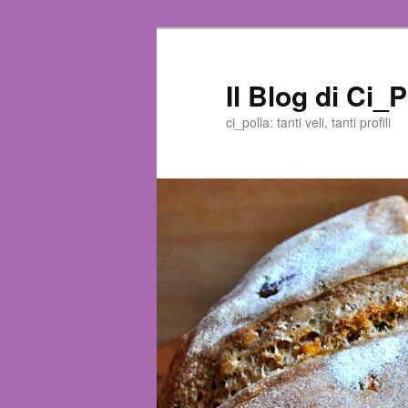
Il Blog di Ci_P
ci_polla: tanti veli, tanti profili