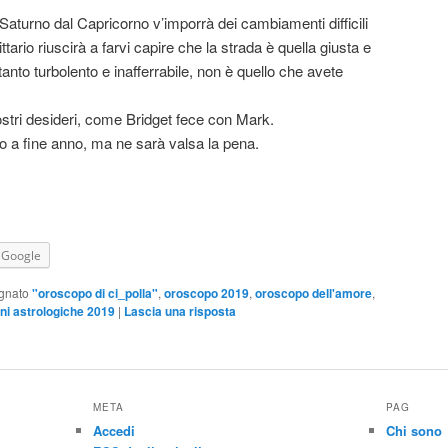
Saturno dal Capricorno v’imporrà dei cambiamenti difficili
tario riuscirà a farvi capire che la strada è quella giusta e
 tanto turbolento e inafferrabile, non è quello che avete
 vostri desideri, come Bridget fece con Mark.
tto a fine anno, ma ne sarà valsa la pena.
Google
gnato
"oroscopo di ci_polla"
,
oroscopo 2019
,
oroscopo dell'amore
,
ni astrologiche 2019
|
Lascia una risposta
META
PAG
Accedi
Chi sono