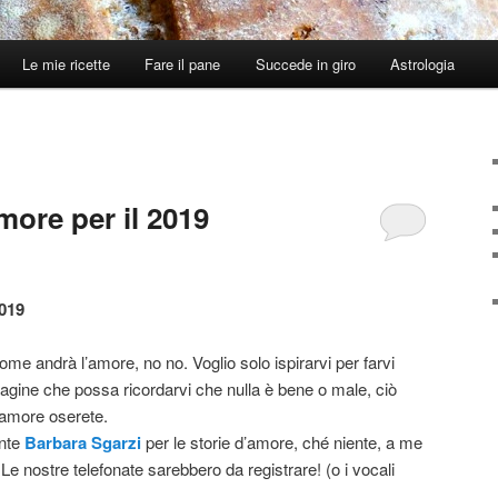
Le mie ricette
Fare il pane
Succede in giro
Astrologia
more per il 2019
2019
me andrà l’amore, no no. Voglio solo ispirarvi per farvi
gine che possa ricordarvi che nulla è bene o male, ciò
 amore oserete.
ente
Barbara Sgarzi
per le storie d’amore, ché niente, a me
Le nostre telefonate
sarebbero da registrare! (o i vocali