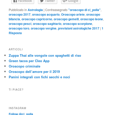
Facebook
Twitter
Google
Pubblicato in
Astrologia
|
Contrassegnato
"oroscopo di ci_polla"
,
oroscopo 2017
,
oroscopo acquario
,
Oroscopo ariete
,
oroscopo
bilancia
,
oroscopo capricorno
,
oroscopo gemelli
,
oroscopo leone
,
oroscopo pesci
,
oroscopo sagittario
,
oroscopo scorpione
,
oroscopo toro
,
oroscopo vergine
,
previsioni astrologiche 2017
|
1
Risposta
ARTICOLI
Zuppa Thai alle vongole con spaghetti di riso
Green tacos per Cleo App
Oroscopo criminale
Oroscopo dell’amore per il 2019
Panini integrali con fichi secchi e noci
TI PIACE?
INSTAGRAM
Follow @ci_polla