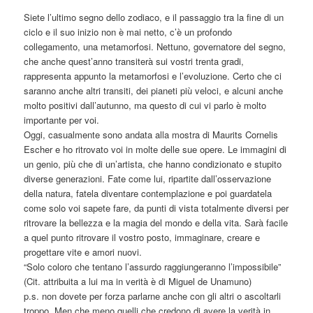
Siete l’ultimo segno dello zodiaco, e il passaggio tra la fine di un
ciclo e il suo inizio non è mai netto, c’è un profondo
collegamento, una metamorfosi. Nettuno, governatore del segno,
che anche quest’anno transiterà sui vostri trenta gradi,
rappresenta appunto la metamorfosi e l’evoluzione. Certo che ci
saranno anche altri transiti, dei pianeti più veloci, e alcuni anche
molto positivi dall’autunno, ma questo di cui vi parlo
è molto
importante per voi.
Oggi, casualmente sono andata alla mostra di Maurits Cornelis
Escher e ho ritrovato voi in molte delle sue opere. Le immagini di
un genio, più che di un’artista, che hanno condizionato e stupito
diverse generazioni. Fate come lui, ripartite dall’osservazione
della natura, fatela diventare contemplazione e poi guardatela
come solo voi sapete fare, da punti di vista totalmente diversi per
ritrovare la bellezza e la magia del mondo e della vita. Sarà facile
a quel punto ritrovare il vostro posto, immaginare, creare e
progettare vite e amori nuovi.
“Solo coloro che tentano l’assurdo raggiungeranno l’impossibile”
(Cit. attribuita a lui ma in verità è di Miguel de Unamuno)
p.s. non dovete per forza parlarne anche con gli altri o ascoltarli
troppo. Men che meno quelli che credono di avere la verità in