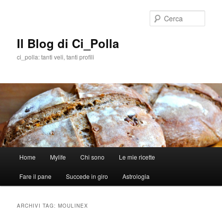
Cerca
Il Blog di Ci_Polla
ci_polla: tanti veli, tanti profili
Menù
Home
Mylife
Chi sono
Le mie ricette
Vai
Vai
principale
Fare il pane
Succede in giro
Astrologia
al
al
contenuto
contenuto
ARCHIVI TAG:
MOULINEX
principale
secondario