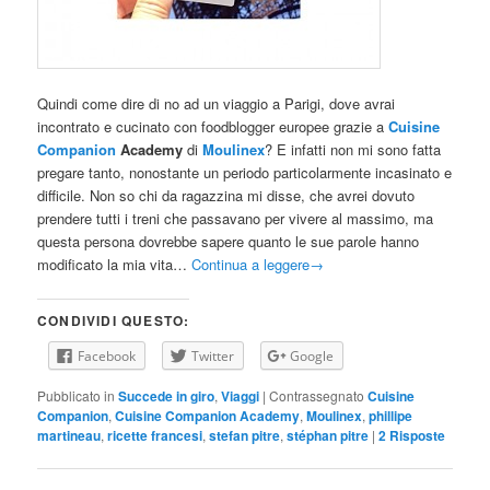
Quindi come dire di no ad un viaggio a Parigi, dove avrai
incontrato e cucinato con foodblogger europee grazie a
Cuisine
Companion
Academy
di
Moulinex
? E infatti non mi sono fatta
pregare tanto, nonostante un periodo particolarmente incasinato e
difficile. Non so chi da ragazzina mi disse, che avrei dovuto
prendere tutti i treni che passavano per vivere al massimo, ma
questa persona dovrebbe sapere quanto le sue parole hanno
modificato la mia vita…
Continua a leggere
→
CONDIVIDI QUESTO:
Facebook
Twitter
Google
Pubblicato in
Succede in giro
,
Viaggi
|
Contrassegnato
Cuisine
Companion
,
Cuisine Companion Academy
,
Moulinex
,
phillipe
martineau
,
ricette francesi
,
stefan pitre
,
stéphan pitre
|
2
Risposte