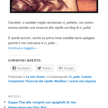
Cavoletti, o sarebbe meglio esclamare ci_pollette, non avevo
ancora postato una focaccia alle cipolle sul blog di ci_polla!
E quindi eccomi, anche se prima forse sarebbe bene spiegare
perché il mio nickname è ci_polla…
Continua a leggere
→
CONDIVIDI QUESTO:
Facebook
Twitter
Google
Pubblicato in
Le mie ricette
|
Contrassegnato
Ci_polla
,
Cuisine
Companion
,
Focaccia alle cipolle
,
Moulinex
|
Lascia una risposta
ARTICOLI
Zuppa Thai alle vongole con spaghetti di riso
Green tacos per Cleo App