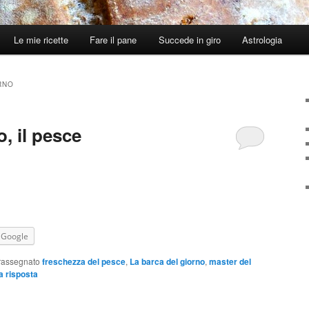
Le mie ricette
Fare il pane
Succede in giro
Astrologia
RNO
o, il pesce
Google
rassegnato
freschezza del pesce
,
La barca del giorno
,
master del
a risposta