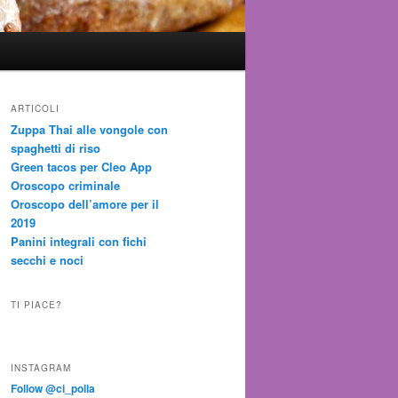
ARTICOLI
Zuppa Thai alle vongole con
spaghetti di riso
Green tacos per Cleo App
Oroscopo criminale
Oroscopo dell’amore per il
2019
Panini integrali con fichi
secchi e noci
TI PIACE?
INSTAGRAM
Follow @ci_polla