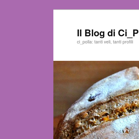
Il Blog di Ci_P
ci_polla: tanti veli, tanti profili