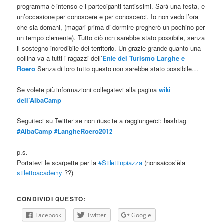
programma è intenso e i partecipanti tantissimi. Sarà una festa, e
un’occasione per conoscere e per conoscerci. Io non vedo l’ora
che sia domani, (magari prima di dormire pregherò un pochino per
un tempo clemente). Tutto ciò non sarebbe stato possibile, senza
il sostegno incredibile del territorio. Un grazie grande quanto una
collina va a tutti i ragazzi dell’
Ente del Turismo Langhe e
Roero
Senza di loro tutto questo non sarebbe stato possibile…
Se volete più informazioni collegatevi alla pagina
wiki
dell’AlbaCamp
Seguiteci su Twitter se non riuscite a raggiungerci: hashtag
#AlbaCamp
#LangheRoero2012
p.s.
Portatevi le scarpette per la
#Stilettinpiazza
(nonsaicos’èla
stilettoacademy
??)
CONDIVIDI QUESTO:
Facebook
Twitter
Google