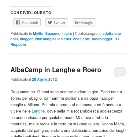
CONDIVIDI QUESTO:
Facebook
Twitter
Google
Pubblicato in
Mylife
,
Succede in giro
|
Contrassegnato
adotta uno
chef
,
blogger
,
charming italian chef
,
chef
,
chic
,
foodblogger
|
17
Risposte
AlbaCamp in Langhe e Roero
Pubblicato il
28 Aprile 2012
Da quando ho 17 anni sono sempre andata in giro. Sono nata a
Torino per sbaglio, da mamma siciliana e da papà nato per
sbaglio a Milano. Poi mia mamma si è risposata ed è andata a
vivere nelle
Langhe
, dove nella mia rocambolesca adolescenza
ho anche vissuto per qualche mese. Mi stava stretta la
mentalità, ma le vigne e la terra mi stavano giuste. Nonna Maria,
acquisita dal patrigno, è stata una dolcissima narratrice dei luoghi
e delle tradizioni. Fumava la pipa nella vigna, aveva il