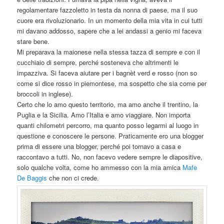
regolamentare fazzoletto in testa da nonna di paese, ma il suo
cuore era rivoluzionario. In un momento della mia vita in cui tutti
mi davano addosso, sapere che a lei andassi a genio mi faceva
stare bene.
Mi preparava la maionese nella stessa tazza di sempre e con il
cucchiaio di sempre, perché sosteneva che altrimenti le
impazziva. Si faceva aiutare per i bagnèt verd e rosso (non so
come si dice rosso in piemontese, ma sospetto che sia come per
broccoli in inglese).
Certo che lo amo questo territorio, ma amo anche il trentino, la
Puglia e la Sicilia. Amo l’Italia e amo viaggiare. Non importa
quanti chilometri percorro, ma quanto posso legarmi al luogo in
questione e conoscere le persone. Praticamente ero una blogger
prima di essere una blogger, perché poi tornavo a casa e
raccontavo a tutti. No, non facevo vedere sempre le diapositive,
solo qualche volta, come ho ammesso con la mia amica
Mafe
De Baggis
che non ci crede.