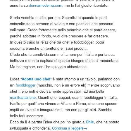
anno fa su
donnamoderna.com
, me lo hai giusto ricordato.
Storia vecchia e utile, per me. Soprattutto quando le parti
coinvolte sono persone di valore e con passioni che possono
collimare. Credo fortemente nello scambio che ci potrà essere,
perché adottare in fondo, vuol dire crescere e far crescere.
In questo caso la relazione tra chef e foodblogger, potrà
raccontare anche un territorio e i suoi prodotti.
Credo che tu condivida con me l’amore per l’Italia e per la sua
bellezza e che tu capisca di quanto bisogno ci sia di raccontarla.
Ma hai ragione, non l’ho spiegato abbastanza.
L’idea “
Adotta uno chef
” è nata intorno a un tavolo, parlando con
un
foodblogger
(maschio, non è un errore eh) mentre scoprivamo
chef meno noti e decisamente apprezzabili ad una bella
manifestazione
. Quanti chef capaci, quanti foodblogger in Italia.
Facile per quelli che vivono a Milano e Roma, che sono spesso
ospiti ad eventi e inaugurazioni, ma non per gli altri. Sarebbe
bello farli incontrare…
Ecco da lì è partita l’idea che poi ho girato a
Chic
, che ha potuto
svilupparla e diffonderla.
Continua a leggere
→