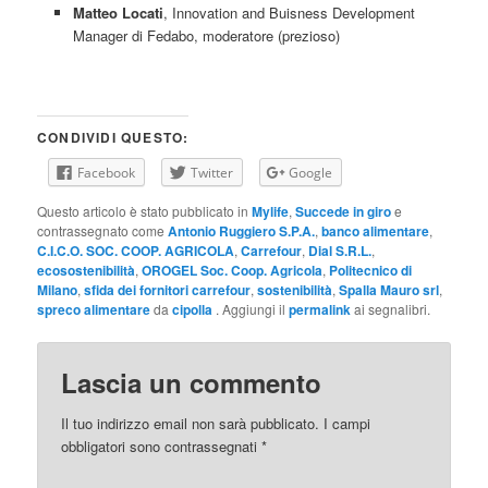
Matteo Locati
, Innovation and Buisness Development
Manager di Fedabo, moderatore (prezioso)
CONDIVIDI QUESTO:
Facebook
Twitter
Google
Questo articolo è stato pubblicato in
Mylife
,
Succede in giro
e
contrassegnato come
Antonio Ruggiero S.P.A.
,
banco alimentare
,
C.I.C.O. SOC. COOP. AGRICOLA
,
Carrefour
,
Dial S.R.L.
,
ecosostenibilità
,
OROGEL Soc. Coop. Agricola
,
Politecnico di
Milano
,
sfida dei fornitori carrefour
,
sostenibilità
,
Spalla Mauro srl
,
spreco alimentare
da
cipolla
. Aggiungi il
permalink
ai segnalibri.
Lascia un commento
Il tuo indirizzo email non sarà pubblicato.
I campi
obbligatori sono contrassegnati
*