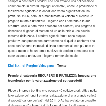
sempre a destinare i prodotti che non trovano una collocazione
commerciale in diversi impieghi alternativi, come la produzione di
fertilizzante agricolo e la donazione verso organizzazioni no
profit. Nel 2006, però, si è manifestata la volontà di avviare un
progetto mirato a rinforzare il legame con il territorio e le sue
strutture: così è nato “Non sprecare per aiutare”, una progetto di
donazione di generi alimentari ad un asilo nido e una scuola
materna della zona. I prodotti agricoli forniti sono surplus
produttivi con presentano caratteristiche di qualità conformi che
sono confezionati in imballi di linee commerciali non più uso: in
questo modo si ha un totale riutilizzo di prodotti e materiali e si
contribuisce a rinforzare il legame territoriale locale.
Dial S.r.l. di Pergine Valsugana
– Trento
Premio di categoria RECUPERO E RIUTILIZZO: Innovazione
tecnologica per la valorizzazione dei sottoprodotti
Piccola impresa trentina che occupa 40 collaboratori, attiva nella
lavorazione dei funghi e nella realizzazione di una grande varietà
di prodotti da loro derivati. Nel 2011 DIAL ha avviato un progetto
di ricerca con l’università di Bologna al fine di sviluppare un