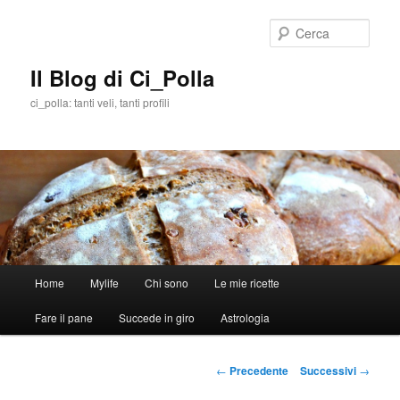
Cerca
Il Blog di Ci_Polla
ci_polla: tanti veli, tanti profili
Menù
Home
Mylife
Chi sono
Le mie ricette
Vai
principale
Fare il pane
Succede in giro
Astrologia
al
contenuto
Navigazione
←
Precedente
Successivi
→
articolo
principale