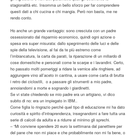
stagionalità etc. Insomma un bello sforzo per far comprendere
questi dati a chi cucina e chi mangia. Però non basta, me ne
rendo conto.
Ho anche un grande vantaggio: sono cresciuta con un padre
ossessionato dal risparmio economico, quindi ogni azione o
spesa era super misurata: dallo spegnimento delle luci e delle
spie della televisione, al fai da te più estremo come
l’imbiancatura, la carta da parati, la riparazione di un miliardo di
cose domestiche e personali come le scarpe e i lavandini. Certo,
ho passato molti pomeriggi a ridare la vernice alle ringhiere, ad
aggiungere vino all’aceto in cantina, a usare come carta di brutta
i retro dei ciclostili, o a passare gli strumenti a mio padre,
annoiandomi a morte e sognando i giardinetti.
Se vi state chiedendo se mio padre era un artigiano, vi dico
subito di no: era un impiegato in IBM..
Come figlia lo ringrazio perché quel tipo di educazione mi ha dato
curiosità e spirito d’intraprendenza, insegnandomi a fare tutta una
serie di calcoli da adulta e a ridurre al minimo gli sprechi.
– “Mi conviene spendere 20 euro la settimana dal panettiere per
del pane che non mi piace e che probabilmente non mi fa bene, o