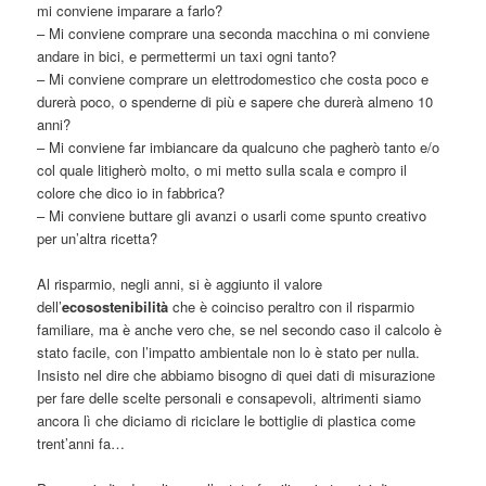
mi conviene imparare a farlo?
– Mi conviene comprare una seconda macchina o mi conviene
andare in bici, e permettermi un taxi ogni tanto?
– Mi conviene comprare un elettrodomestico che costa poco e
durerà poco, o spenderne di più e sapere che durerà almeno 10
anni?
– Mi conviene far imbiancare da qualcuno che pagherò tanto e/o
col quale litigherò molto, o mi metto sulla scala e compro il
colore che dico io in fabbrica?
– Mi conviene buttare gli avanzi o usarli come spunto creativo
per un’altra ricetta?
Al risparmio, negli anni, si è aggiunto il valore
dell’
ecosostenibilità
che è coinciso peraltro con il risparmio
familiare, ma è anche vero che, se nel secondo caso il calcolo è
stato facile, con l’impatto ambientale non lo è stato per nulla.
Insisto nel dire che abbiamo bisogno di quei dati di misurazione
per fare delle scelte personali e consapevoli, altrimenti siamo
ancora lì che diciamo di riciclare le bottiglie di plastica come
trent’anni fa…