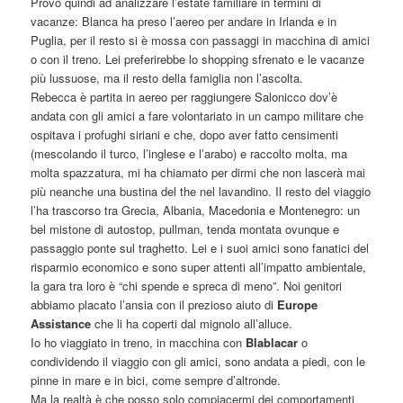
Provo quindi ad analizzare l’estate familiare in termini di
vacanze: Blanca ha preso l’aereo per andare in Irlanda e in
Puglia, per il resto si è mossa con passaggi in macchina di amici
o con il treno. Lei preferirebbe lo shopping sfrenato e le vacanze
più lussuose, ma il resto della famiglia non l’ascolta.
Rebecca è partita in aereo per raggiungere Salonicco dov’è
andata con gli amici a fare volontariato in un campo militare che
ospitava i profughi siriani e che, dopo aver fatto censimenti
(mescolando il turco, l’inglese e l’arabo) e raccolto molta, ma
molta spazzatura, mi ha chiamato per dirmi che non lascerà mai
più neanche una bustina del the nel lavandino. Il resto del viaggio
l’ha trascorso tra Grecia, Albania, Macedonia e Montenegro: un
bel mistone di autostop, pullman, tenda montata ovunque e
passaggio ponte sul traghetto. Lei e i suoi amici sono fanatici del
risparmio economico e sono super attenti all’impatto ambientale,
la gara tra loro è “chi spende e spreca di meno”. Noi genitori
abbiamo placato l’ansia con il prezioso aiuto di
Europe
Assistance
che li ha coperti dal mignolo all’alluce.
Io ho viaggiato in treno, in macchina con
Blablacar
o
condividendo il viaggio con gli amici, sono andata a piedi, con le
pinne in mare e in bici, come sempre d’altronde.
Ma la realtà è che posso solo compiacermi dei comportamenti