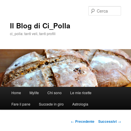
Cerca
Il Blog di Ci_Polla
ci_polla: tanti veli, tanti profili
Menù
Home
Mylife
Chi sono
Le mie ricette
Vai
principale
Fare il pane
Succede in giro
Astrologia
al
contenuto
Navigazione
←
Precedente
Successivi
→
articolo
principale