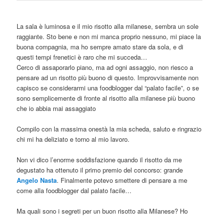
La sala è luminosa e il mio risotto alla milanese, sembra un sole
raggiante. Sto bene e non mi manca proprio nessuno, mi piace la
buona compagnia, ma ho sempre amato stare da sola, e di
questi tempi frenetici è raro che mi succeda…
Cerco di assaporarlo piano, ma ad ogni assaggio, non riesco a
pensare ad un risotto più buono di questo. Improvvisamente non
capisco se considerarmi una foodblogger dal “palato facile”, o se
sono semplicemente di fronte al risotto alla milanese più buono
che io abbia mai assaggiato
Compilo con la massima onestà la mia scheda, saluto e ringrazio
chi mi ha deliziato e torno al mio lavoro.
Non vi dico l’enorme soddisfazione quando il risotto da me
degustato ha ottenuto il primo premio del concorso: grande
Angelo Nasta
. Finalmente potevo smettere di pensare a me
come alla foodblogger dal palato facile…
Ma quali sono i segreti per un buon risotto alla Milanese? Ho