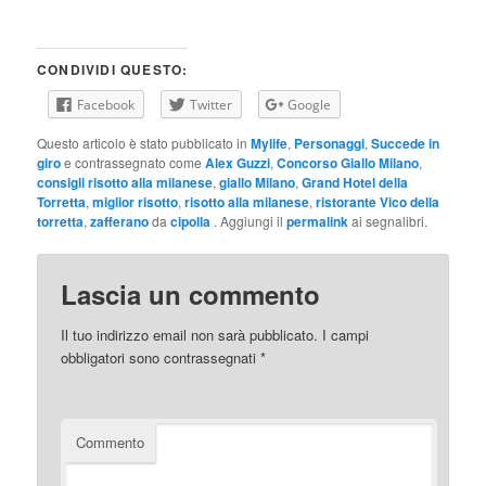
CONDIVIDI QUESTO:
Facebook
Twitter
Google
Questo articolo è stato pubblicato in
Mylife
,
Personaggi
,
Succede in
giro
e contrassegnato come
Alex Guzzi
,
Concorso Giallo Milano
,
consigli risotto alla milanese
,
giallo Milano
,
Grand Hotel della
Torretta
,
miglior risotto
,
risotto alla milanese
,
ristorante Vico della
torretta
,
zafferano
da
cipolla
. Aggiungi il
permalink
ai segnalibri.
Lascia un commento
Il tuo indirizzo email non sarà pubblicato.
I campi
obbligatori sono contrassegnati
*
Commento