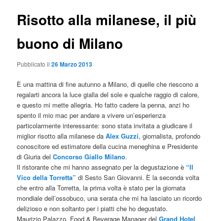
Risotto alla milanese, il più
buono di Milano
Pubblicato il
26 Marzo 2013
È una mattina di fine autunno a Milano, di quelle che riescono a
regalarti ancora la luce gialla del sole e qualche raggio di calore,
e questo mi mette allegria. Ho fatto cadere la penna, anzi ho
spento il mio mac per andare a vivere un’esperienza
particolarmente interessante: sono stata invitata a giudicare il
miglior risotto alla milanese da
Alex Guzzi
, giornalista, profondo
conoscitore ed estimatore della cucina meneghina e Presidente
di Giuria del
Concorso Giallo Milano
.
Il ristorante che mi hanno assegnato per la degustazione è
“Il
Vico della Torretta”
di Sesto San Giovanni. È la seconda volta
che entro alla Torretta, la prima volta è stato per la giornata
mondiale dell’ossobuco, una serata che mi ha lasciato un ricordo
delizioso e non soltanto per i piatti che ho degustato.
Maurizio Palazzo, Food & Beverage Manager del
Grand Hotel