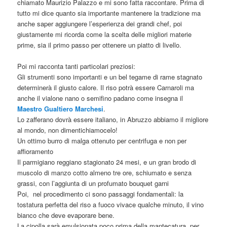
chiamato Maurizio Palazzo e mi sono fatta raccontare. Prima di
tutto mi dice quanto sia importante mantenere la tradizione ma
anche saper aggiungere l’esperienza dei grandi chef, poi
giustamente mi ricorda come la scelta delle migliori materie
prime, sia il primo passo per ottenere un piatto di livello.
Poi mi racconta tanti particolari preziosi:
Gli strumenti sono importanti e un bel tegame di rame stagnato
determinerà il giusto calore. Il riso potrà essere Carnaroli ma
anche il vialone nano o semifino padano come insegna il
Maestro Gualtiero Marchesi
.
Lo zafferano dovrà essere italiano, in Abruzzo abbiamo il migliore
al mondo, non dimentichiamocelo!
Un ottimo burro di malga ottenuto per centrifuga e non per
affioramento
Il parmigiano reggiano stagionato 24 mesi, e un gran brodo di
muscolo di manzo cotto almeno tre ore, schiumato e senza
grassi, con l’aggiunta di un profumato bouquet garni
Poi, nel procedimento ci sono passaggi fondamentali: la
tostatura perfetta del riso a fuoco vivace qualche minuto, il vino
bianco che deve evaporare bene.
La cipolla sarà emulsionata poco prima della mantecatura, per