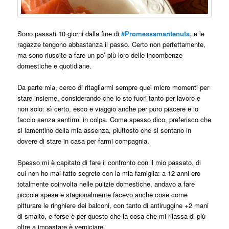
Sono passati 10 giorni dalla fine di
#Promessamantenuta
, e le
ragazze tengono abbastanza il passo. Certo non perfettamente,
ma sono riuscite a fare un po’ più loro delle incombenze
domestiche e quotidiane.
Da parte mia, cerco di ritagliarmi sempre quei micro momenti per
stare insieme, considerando che io sto fuori tanto per lavoro e
non solo: sì certo, esco e viaggio anche per puro piacere e lo
faccio senza sentirmi in colpa. Come spesso dico, preferisco che
si lamentino della mia assenza, piuttosto che si sentano in
dovere di stare in casa per farmi compagnia.
Spesso mi è capitato di fare il confronto con il mio passato, di
cui non ho mai fatto segreto con la mia famiglia: a 12 anni ero
totalmente coinvolta nelle pulizie domestiche, andavo a fare
piccole spese e stagionalmente facevo anche cose come
pitturare le ringhiere dei balconi, con tanto di antiruggine +2 mani
di smalto, e forse è per questo che la cosa che mi rilassa di più
oltre a impastare è verniciare.