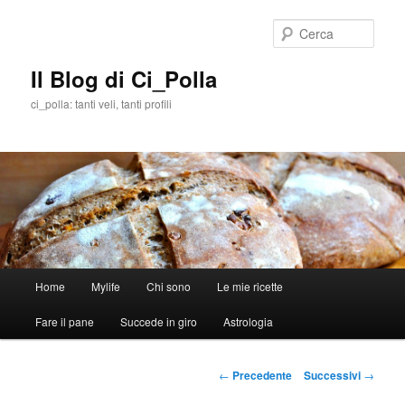
Cerca
Il Blog di Ci_Polla
ci_polla: tanti veli, tanti profili
Menù
Home
Mylife
Chi sono
Le mie ricette
Vai
principale
Fare il pane
Succede in giro
Astrologia
al
contenuto
Navigazione
←
Precedente
Successivi
→
articolo
principale