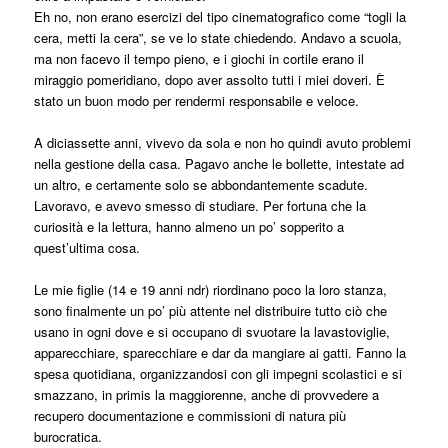
Eh no, non erano esercizi del tipo cinematografico come “togli la
cera, metti la cera”, se ve lo state chiedendo. Andavo a scuola,
ma non facevo il tempo pieno, e i giochi in cortile erano il
miraggio pomeridiano, dopo aver assolto tutti i miei doveri. È
stato un buon modo per rendermi responsabile e veloce.
A diciassette anni, vivevo da sola e non ho quindi avuto problemi
nella gestione della casa. Pagavo anche le bollette, intestate ad
un altro, e certamente solo se abbondantemente scadute.
Lavoravo, e avevo smesso di studiare. Per fortuna che la
curiosità e la lettura, hanno almeno un po’ sopperito a
quest’ultima cosa.
Le mie figlie (14 e 19 anni ndr) riordinano poco la loro stanza,
sono finalmente un po’ più attente nel distribuire tutto ciò che
usano in ogni dove e si occupano di svuotare la lavastoviglie,
apparecchiare, sparecchiare e dar da mangiare ai gatti. Fanno la
spesa quotidiana, organizzandosi con gli impegni scolastici e si
smazzano, in primis la maggiorenne, anche di provvedere a
recupero documentazione e commissioni di natura più
burocratica.