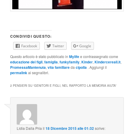
CONDIVIDI QUESTO:
Facebook
Twitter
Google
Questo articolo è stato pubblicato in
Mylife
e contrassegnato come
educazione dei figli
,
famiglia
,
funkyfamily
,
Kinder
,
Kindercereali.it
,
PromessaMantenuta
,
vita familiare
da
cipolla
. Aggiungi il
permalink
ai segnalibri.
2 PENSIERI SU “
GENITORI E FIGLI, NEL RAPPORTO LA MEMORIA AIUTA
”
Lidia Dalla Pria
il
18 Dicembre 2015 alle 01:32
scrive: