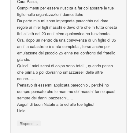
Cara Paola,
Complimenti per essere riuscita a far collaborare le tue
figlie nelle organizzazioni domestiche .
Da parte mia mi sono impegnata parecchio nel dare
regole ai miei figli maschi e devo dire che in tutta onestà
fini all’età dei 20 anni circa qualcosina ha funzionato.
Ora, dopo un rientro da una convivenza di un figlio di 35
anni la catastrofe è stata completa , forse anche per
emulazione del piccolo 25 enne nei confronti del fratello
grande.
Quindi i miei sensi di colpa sono totali , quando penso
che prima o poi dovranno smazzarseli delle altre
donne……
Pensavo di essermi applicata parecchio , perché ho
sempre pensato che le mamme dei maschi fanno quasi
sempre dei danni pazzeschi……
Auguri di buon Natale a te ed alle tue figlie.!
Lidia
↓
Rispondi