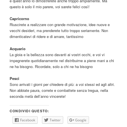
e quest’anno lo dimostrerete anche troppo ampiamente. Ma
questo è solo il mio parere, voi sarete felici così!
Capricorno
Riuscirete a realizzare con grande motivazione, idee nuove e
vecchi desideri, ma prenderete tutto troppo seriamente. Non
dimenticatevi di ridere e di amare, tantissimo
Acquario
La gioia e la bellezza sono davanti ai vostri occhi, e voi vi
impegnerete quotidianamente nel distribuirne a piene mani a chi
ne ha bisogno. Ricordate, solo a chi ne ha bisogno
Pesci
Sono arrivati i giorni per chiedere di più: a voi stessi ed agli altri.
Non abbiate paura, correte e combattete senza tregua, nella
seconda metà dell’anno vincerete!
CONDIVIDI QUESTO:
Facebook
Twitter
Google