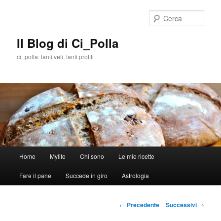
Cerca
Il Blog di Ci_Polla
ci_polla: tanti veli, tanti profili
Menù
Home
Mylife
Chi sono
Le mie ricette
Vai
principale
Fare il pane
Succede in giro
Astrologia
al
contenuto
Navigazione
←
Precedente
Successivi
→
articolo
principale