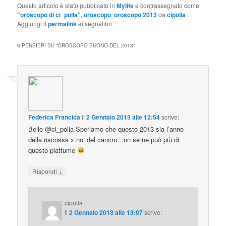
Questo articolo è stato pubblicato in
Mylife
e contrassegnato come
"oroscopo di ci_polla"
,
oroscopo
,
oroscopo 2013
da
cipolla
.
Aggiungi il
permalink
ai segnalibri.
6 PENSIERI SU “
OROSCOPO BUONO DEL 2013
”
Federica Francica
il
2 Gennaio 2013 alle 12:54
scrive:
Bello @ci_polla Speriamo che questo 2013 sia l’anno
della riscossa x noi del cancro…nn se ne può più di
questo piattume
↓
Rispondi
cipolla
il
2 Gennaio 2013 alle 13:07
scrive: