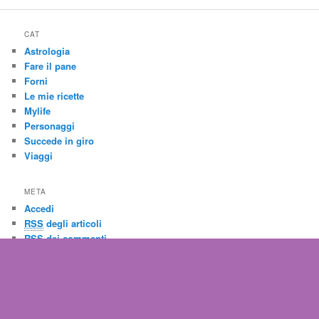
CAT
Astrologia
Fare il pane
Forni
Le mie ricette
Mylife
Personaggi
Succede in giro
Viaggi
META
Accedi
RSS
degli articoli
RSS
dei commenti
WordPress.org
PAG
Chi sono