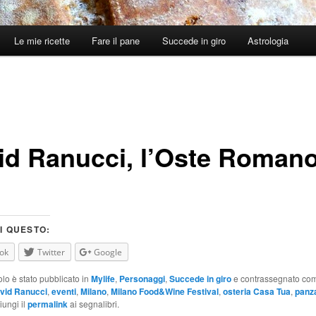
Le mie ricette
Fare il pane
Succede in giro
Astrologia
id Ranucci, l’Oste Roman
I QUESTO:
ok
Twitter
Google
olo è stato pubblicato in
Mylife
,
Personaggi
,
Succede in giro
e contrassegnato c
vid Ranucci
,
eventi
,
Milano
,
Milano Food&Wine Festival
,
osteria Casa Tua
,
panz
iungi il
permalink
ai segnalibri.