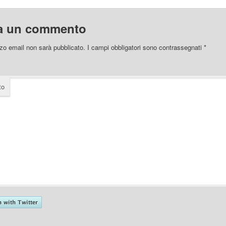
a un commento
izzo email non sarà pubblicato.
I campi obbligatori sono contrassegnati
*
to