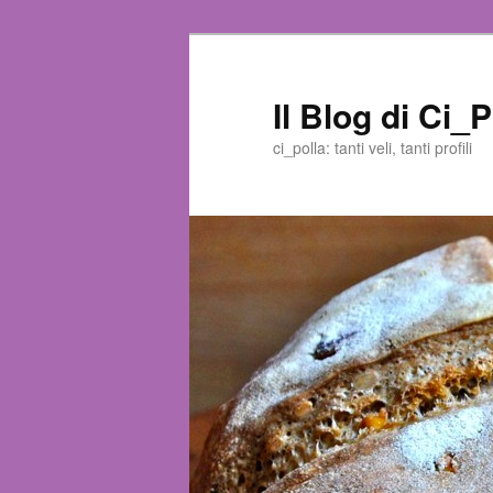
Il Blog di Ci_P
ci_polla: tanti veli, tanti profili